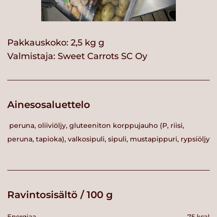
Pakkauskoko: 2,5 kg g
Valmistaja:
Sweet Carrots SC Oy
Ainesosaluettelo
peruna, oliiviöljy, gluteeniton korppujauho (P, riisi,
peruna, tapioka), valkosipuli, sipuli, mustapippuri, rypsiöljy
Ravintosisältö / 100 g
Energiaa
75 kcal