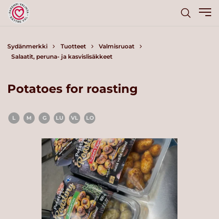
Sydänmerkki
Tuotteet
Valmisruoat
Salaatit, peruna- ja kasvislisäkkeet
Potatoes for roasting
L
M
G
LU
VL
LO