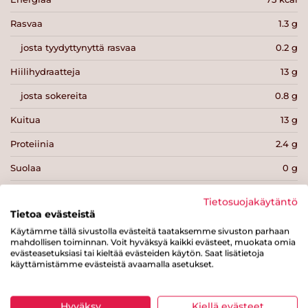
Rasvaa
1.3 g
josta tyydyttynyttä rasvaa
0.2 g
Hiilihydraatteja
13 g
josta sokereita
0.8 g
Kuitua
13 g
Proteiinia
2.4 g
Suolaa
0 g
Tietosuojakäytäntö
Tietoa evästeistä
Käytämme tällä sivustolla evästeitä taataksemme sivuston parhaan
mahdollisen toiminnan. Voit hyväksyä kaikki evästeet, muokata omia
Tulosta sivu
Jaa tuote
evästeasetuksiasi tai kieltää evästeiden käytön. Saat lisätietoja
käyttämistämme evästeistä avaamalla asetukset.
Hyväksy
Kiellä evästeet