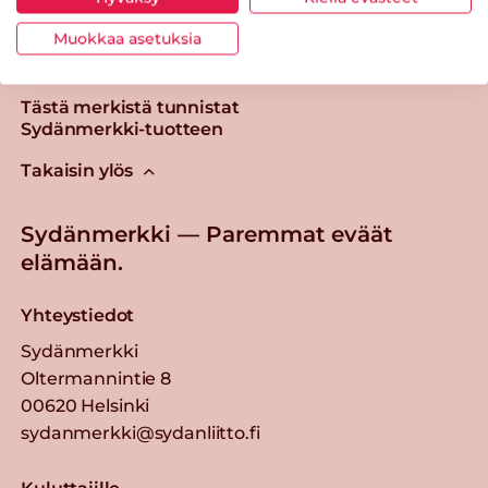
Muokkaa asetuksia
Tästä merkistä tunnistat
Sydänmerkki-tuotteen
Takaisin ylös
Sydänmerkki — Paremmat eväät
elämään.
Yhteystiedot
Sydänmerkki
Oltermannintie 8
00620 Helsinki
sydanmerkki@sydanliitto.fi