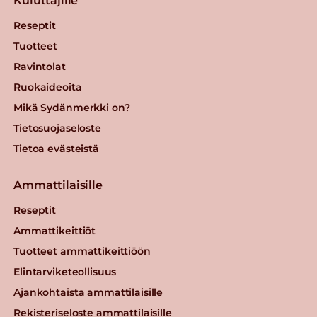
Kuluttajille
Reseptit
Tuotteet
Ravintolat
Ruokaideoita
Mikä Sydänmerkki on?
Tietosuojaseloste
Tietoa evästeistä
Ammattilaisille
Reseptit
Ammattikeittiöt
Tuotteet ammattikeittiöön
Elintarviketeollisuus
Ajankohtaista ammattilaisille
Rekisteriseloste ammattilaisille