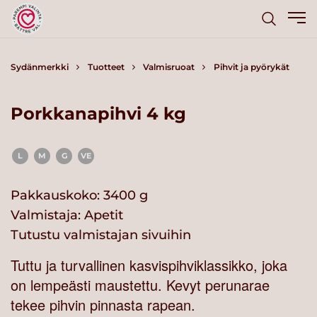
Sydänmerkki
Tuotteet
Valmisruoat
Pihvit ja pyörykät
Porkkanapihvi 4 kg
L
M
G
VE
Pakkauskoko: 3400 g
Valmistaja:
Apetit
Tutustu valmistajan sivuihin
Tuttu ja turvallinen kasvispihviklassikko, joka
on lempeästi maustettu. Kevyt perunarae
tekee pihvin pinnasta rapean.