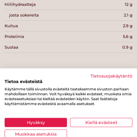
Hiilihydraatteja
12 g
josta sokereita
2.1 g
Kuitua
2.9 g
Proteiinia
5.6 g
Suolaa
0.9 g
Tietosuojakäytäntö
Tietoa evästeistä
Tulosta sivu
Jaa tuote
Käytämme tällä sivustolla evästeitä taataksemme sivuston parhaan
mahdollisen toiminnan. Voit hyväksyä kaikki evästeet, muokata omia
evästeasetuksiasi tai kieltää evästeiden käytön. Saat lisätietoja
käyttämistämme evästeistä avaamalla asetukset.
Hyväksy
Kiellä evästeet
Muokkaa asetuksia