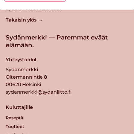
Tästä merkistä tunnistat
Sydänmerkki-tuotteen
Takaisin ylös
Sydänmerkki — Paremmat eväät
elämään.
Yhteystiedot
Sydänmerkki
Oltermannintie 8
00620 Helsinki
sydanmerkki@sydanliitto.fi
Kuluttajille
Reseptit
Tuotteet