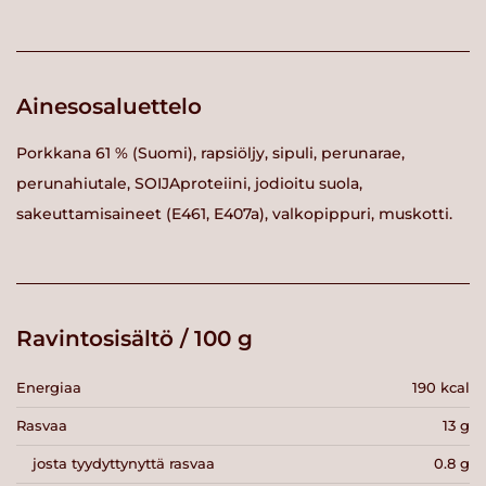
Ainesosaluettelo
Porkkana 61 % (Suomi), rapsiöljy, sipuli, perunarae,
perunahiutale, SOIJAproteiini, jodioitu suola,
sakeuttamisaineet (E461, E407a), valkopippuri, muskotti.
Ravintosisältö / 100 g
Energiaa
190 kcal
Rasvaa
13 g
josta tyydyttynyttä rasvaa
0.8 g