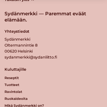
Sydänmerkki — Paremmat eväät
elämään.
Yhteystiedot
Sydänmerkki
Oltermannintie 8
00620 Helsinki
sydanmerkki@sydanliitto.fi
Kuluttajille
Reseptit
Tuotteet
Ravintolat
Ruokaideoita
Mikä Sydänmerkki on?