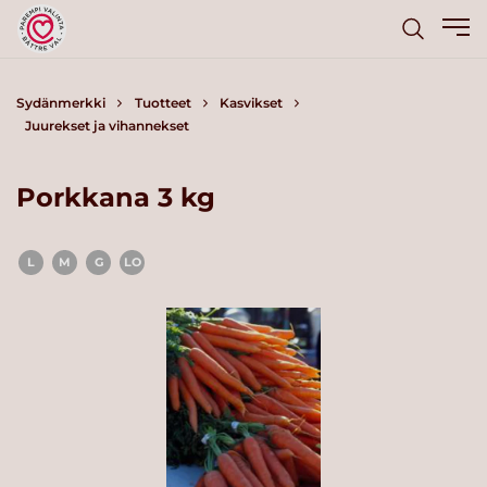
Sydänmerkki
Tuotteet
Kasvikset
Juurekset ja vihannekset
Porkkana 3 kg
L
M
G
LO