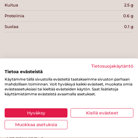
Kuitua
2.5 g
Proteiinia
0.6 g
Suolaa
0.1 g
Tulosta sivu
Jaa tuote
Tietosuojakäytäntö
Tietoa evästeistä
Käytämme tällä sivustolla evästeitä taataksemme sivuston parhaan
mahdollisen toiminnan. Voit hyväksyä kaikki evästeet, muokata omia
evästeasetuksiasi tai kieltää evästeiden käytön. Saat lisätietoja
käyttämistämme evästeistä avaamalla asetukset.
Hyväksy
Kiellä evästeet
Tästä merkistä tunnistat
Muokkaa asetuksia
Sydänmerkki-tuotteen
Takaisin ylös