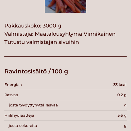
Pakkauskoko: 3000 g
Valmistaja:
Maatalousyhtymä Vinnikainen
Tutustu valmistajan sivuihin
Ravintosisältö / 100 g
Energiaa
33 kcal
Rasvaa
0.2 g
josta tyydyttynyttä rasvaa
g
Hiilihydraatteja
5.6 g
josta sokereita
g