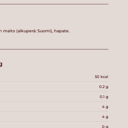
n maito (alkuperä: Suomi), hapate.
g
50 kcal
0.2 g
0.1 g
4 g
4 g
0 g