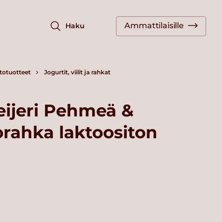
Ammattilaisille
Haku
totuotteet
Jogurtit, viilit ja rahkat
eijeri Pehmeä &
rahka laktoositon