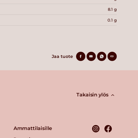
8.1 g
0.1 g
Jaa tuote
Takaisin ylös
Ammattilaisille