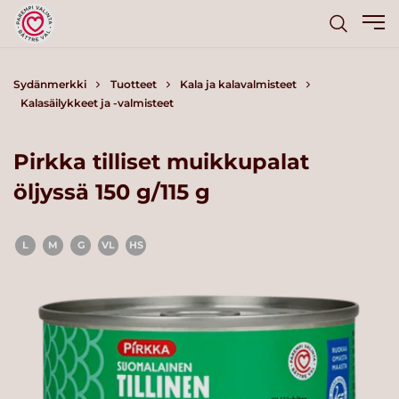
Sydänmerkki
Tuotteet
Kala ja kalavalmisteet
Kalasäilykkeet ja -valmisteet
Pirkka tilliset muikkupalat
öljyssä 150 g/115 g
L
M
G
VL
HS