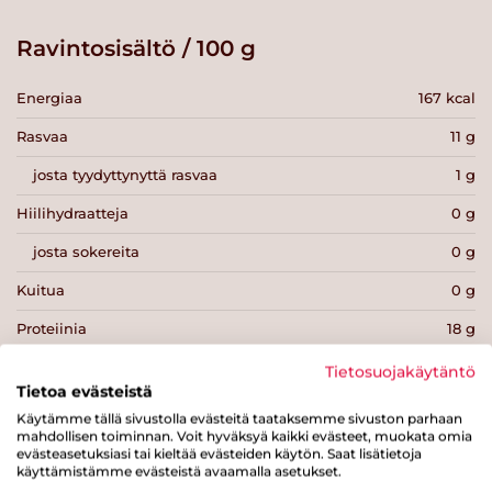
Ravintosisältö / 100 g
Energiaa
167 kcal
Rasvaa
11 g
josta tyydyttynyttä rasvaa
1 g
Hiilihydraatteja
0 g
josta sokereita
0 g
Kuitua
0 g
Proteiinia
18 g
Suolaa
1.1 g
Tietosuojakäytäntö
Tietoa evästeistä
Käytämme tällä sivustolla evästeitä taataksemme sivuston parhaan
mahdollisen toiminnan. Voit hyväksyä kaikki evästeet, muokata omia
evästeasetuksiasi tai kieltää evästeiden käytön. Saat lisätietoja
käyttämistämme evästeistä avaamalla asetukset.