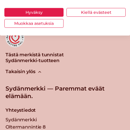
Tulosta sivu
Jaa tuote
Hyväksy
Kiellä evästeet
Muokkaa asetuksia
Tästä merkistä tunnistat
Sydänmerkki-tuotteen
Takaisin ylös
Sydänmerkki — Paremmat eväät
elämään.
Yhteystiedot
Sydänmerkki
Oltermannintie 8