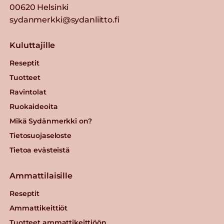
00620 Helsinki
sydanmerkki@sydanliitto.fi
Kuluttajille
Reseptit
Tuotteet
Ravintolat
Ruokaideoita
Mikä Sydänmerkki on?
Tietosuojaseloste
Tietoa evästeistä
Ammattilaisille
Reseptit
Ammattikeittiöt
Tuotteet ammattikeittiöön