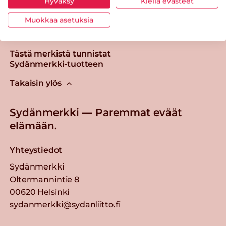
Hyväksy
Kiellä evästeet
Muokkaa asetuksia
Tästä merkistä tunnistat
Sydänmerkki-tuotteen
Takaisin ylös
Sydänmerkki — Paremmat eväät
elämään.
Yhteystiedot
Sydänmerkki
Oltermannintie 8
00620 Helsinki
sydanmerkki@sydanliitto.fi