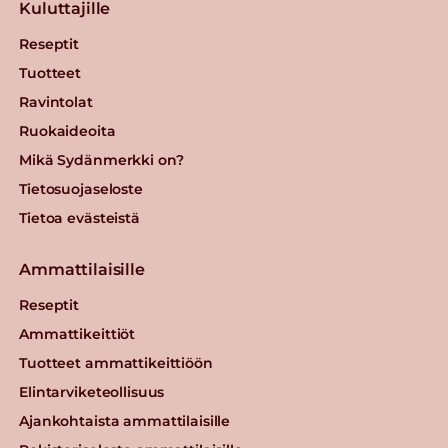
Kuluttajille
Reseptit
Tuotteet
Ravintolat
Ruokaideoita
Mikä Sydänmerkki on?
Tietosuojaseloste
Tietoa evästeistä
Ammattilaisille
Reseptit
Ammattikeittiöt
Tuotteet ammattikeittiöön
Elintarviketeollisuus
Ajankohtaista ammattilaisille