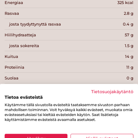
Energiaa
325 kcal
Rasvaa
2.8 g
josta tyydyttynyttä rasvaa
0.4 g
Hiilihydraatteja
57 g
josta sokereita
1.5 g
Kuitua
14 g
Proteiinia
11 g
Suolaa
0 g
Tietosuojakäytäntö
Tietoa evästeistä
Käytämme tällä sivustolla evästeitä taataksemme sivuston parhaan
mahdollisen toiminnan. Voit hyväksyä kaikki evästeet, muokata omia
Tulosta sivu
Jaa tuote
evästeasetuksiasi tai kieltää evästeiden käytön. Saat lisätietoja
käyttämistämme evästeistä avaamalla asetukset.