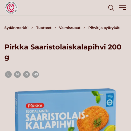
Sydänmerkki
Tuotteet
Valmisruoat
Pihvit ja pyörykät
Pirkka Saaristolaiskalapihvi 200
g
L
M
G
HS