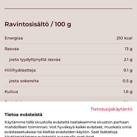
Ravintosisältö / 100 g
Energiaa
210 kcal
Rasvaa
13 g
josta tyydyttynyttä rasvaa
2.1 g
Hiilihydraatteja
9.1 g
josta sokereita
0.5 g
Kuitua
1.6 g
Proteiinia
14 g
Tietosuojakäytäntö
Suolaa
0.9 g
Tietoa evästeistä
Käytämme tällä sivustolla evästeitä taataksemme sivuston parhaan
mahdollisen toiminnan. Voit hyväksyä kaikki evästeet, muokata omia
evästeasetuksiasi tai kieltää evästeiden käytön. Saat lisätietoja
käyttämistämme evästeistä avaamalla asetukset.