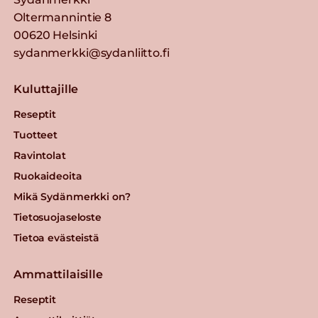
Oltermannintie 8
00620 Helsinki
sydanmerkki@sydanliitto.fi
Kuluttajille
Reseptit
Tuotteet
Ravintolat
Ruokaideoita
Mikä Sydänmerkki on?
Tietosuojaseloste
Tietoa evästeistä
Ammattilaisille
Reseptit