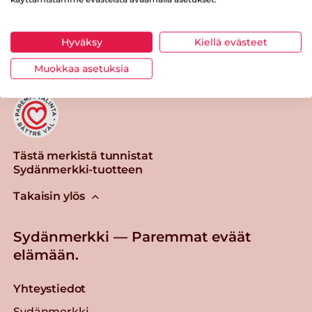
Tulosta sivu
Jaa tuote
Hyväksy
Kiellä evästeet
Muokkaa asetuksia
Tästä merkistä tunnistat
Sydänmerkki-tuotteen
Takaisin ylös
Sydänmerkki — Paremmat eväät
elämään.
Yhteystiedot
Sydänmerkki