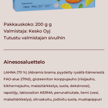
Pakkauskoko: 200 g g
Valmistaja:
Kesko Oyj
Tutustu valmistajan sivuihin
Ainesosaluettelo
LAHNA (70 %) (Abramis brama, pyydetty rysällä Itämerestä
FAO-alue 27IIId), gluteeniton korppujauho (riisijauho,
kikhernejauho, maissitärkkelys, suola, dekstroosi),
rapsiöljy, laktoositon KERMA, perunahiutale, liemi (vesi,
maissitärkkelys), sitruskuitu, jodioitu suola, mustapippuri