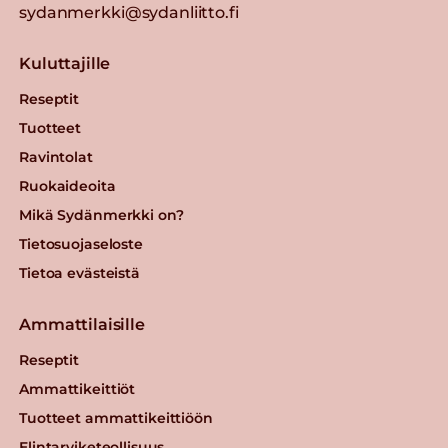
sydanmerkki@sydanliitto.fi
Kuluttajille
Reseptit
Tuotteet
Ravintolat
Ruokaideoita
Mikä Sydänmerkki on?
Tietosuojaseloste
Tietoa evästeistä
Ammattilaisille
Reseptit
Ammattikeittiöt
Tuotteet ammattikeittiöön
Elintarviketeollisuus