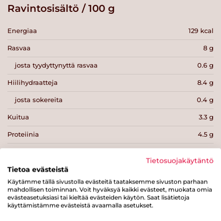
Ravintosisältö / 100 g
Energiaa
129 kcal
Rasvaa
8 g
josta tyydyttynyttä rasvaa
0.6 g
Hiilihydraatteja
8.4 g
josta sokereita
0.4 g
Kuitua
3.3 g
Proteiinia
4.5 g
Suolaa
0.8 g
Tietosuojakäytäntö
Tietoa evästeistä
Käytämme tällä sivustolla evästeitä taataksemme sivuston parhaan
mahdollisen toiminnan. Voit hyväksyä kaikki evästeet, muokata omia
evästeasetuksiasi tai kieltää evästeiden käytön. Saat lisätietoja
käyttämistämme evästeistä avaamalla asetukset.
Tulosta sivu
Jaa tuote