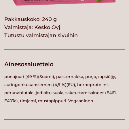
Pakkauskoko: 240 g
Valmistaja:
Kesko Oyj
Tutustu valmistajan sivuihin
Ainesosaluettelo
punajuuri (49 %)(Suomi), palsternakka, purjo, rapsiöljy,
auringonkukansiemen (4,9 %)(EU), herneproteiini,
perunahiutale, jodioitu suola, sakeuttamisaineet (E461,
E407a), timjami, mustapippuri. Vegaaninen.