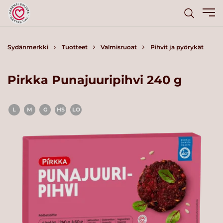
Sydänmerkki
Tuotteet
Valmisruoat
Pihvit ja pyörykät
Pirkka Punajuuripihvi 240 g
L
M
G
HS
LO