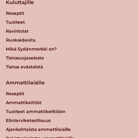
Kuluttajille
Reseptit
Tuotteet
Ravintolat
Ruokaideoita
Mikä Sydänmerkki on?
Tietosuojaseloste
Tietoa evästeistä
Ammattilaisille
Reseptit
Ammattikeittiöt
Tuotteet ammattikeittiöön
Elintarviketeollisuus
Ajankohtaista ammattilaisille