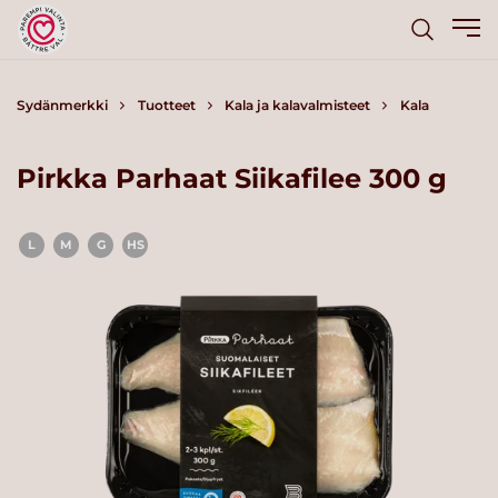
Sydänmerkki
Tuotteet
Kala ja kalavalmisteet
Kala
Pirkka Parhaat Siikafilee 300 g
L
M
G
HS