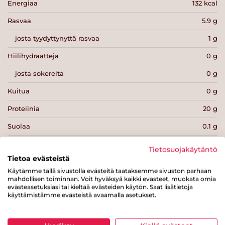
Energiaa
132 kcal
Rasvaa
5.9 g
josta tyydyttynyttä rasvaa
1 g
Hiilihydraatteja
0 g
josta sokereita
0 g
Kuitua
0 g
Proteiinia
20 g
Suolaa
0.1 g
Tietosuojakäytäntö
Tietoa evästeistä
Käytämme tällä sivustolla evästeitä taataksemme sivuston parhaan
mahdollisen toiminnan. Voit hyväksyä kaikki evästeet, muokata omia
Tulosta sivu
Jaa tuote
evästeasetuksiasi tai kieltää evästeiden käytön. Saat lisätietoja
käyttämistämme evästeistä avaamalla asetukset.