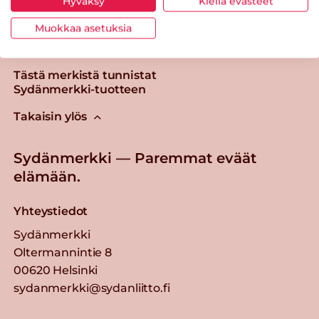
Hyväksy
Kiellä evästeet
Muokkaa asetuksia
Tästä merkistä tunnistat
Sydänmerkki-tuotteen
Takaisin ylös
Sydänmerkki — Paremmat eväät
elämään.
Yhteystiedot
Sydänmerkki
Oltermannintie 8
00620 Helsinki
sydanmerkki@sydanliitto.fi