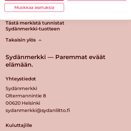
Muokkaa asetuksia
Tästä merkistä tunnistat
Sydänmerkki-tuotteen
Takaisin ylös
Sydänmerkki — Paremmat eväät
elämään.
Yhteystiedot
Sydänmerkki
Oltermannintie 8
00620 Helsinki
sydanmerkki@sydanliitto.fi
Kuluttajille