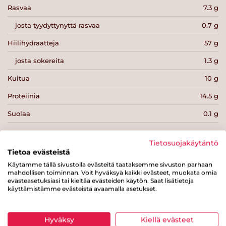
Rasvaa
7.3 g
josta tyydyttynyttä rasvaa
0.7 g
Hiilihydraatteja
57 g
josta sokereita
1.3 g
Kuitua
10 g
Proteiinia
14.5 g
Suolaa
0.1 g
Tietosuojakäytäntö
Tietoa evästeistä
Käytämme tällä sivustolla evästeitä taataksemme sivuston parhaan
Tulosta sivu
Jaa tuote
mahdollisen toiminnan. Voit hyväksyä kaikki evästeet, muokata omia
evästeasetuksiasi tai kieltää evästeiden käytön. Saat lisätietoja
käyttämistämme evästeistä avaamalla asetukset.
Hyväksy
Kiellä evästeet