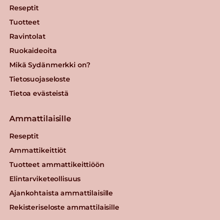
Reseptit
Tuotteet
Ravintolat
Ruokaideoita
Mikä Sydänmerkki on?
Tietosuojaseloste
Tietoa evästeistä
Ammattilaisille
Reseptit
Ammattikeittiöt
Tuotteet ammattikeittiöön
Elintarviketeollisuus
Ajankohtaista ammattilaisille
Rekisteriseloste ammattilaisille