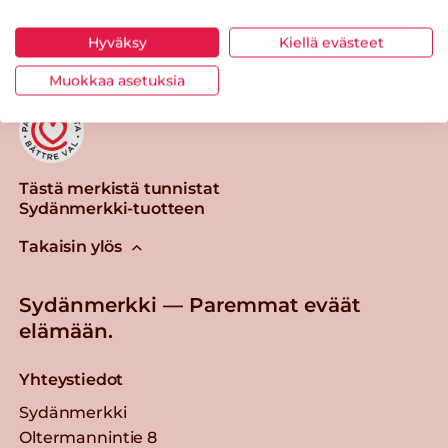
Tulosta sivu
Jaa tuote
Hyväksy
Kiellä evästeet
Muokkaa asetuksia
Tästä merkistä tunnistat
Sydänmerkki-tuotteen
Takaisin ylös
Sydänmerkki — Paremmat eväät
elämään.
Yhteystiedot
Sydänmerkki
Oltermannintie 8