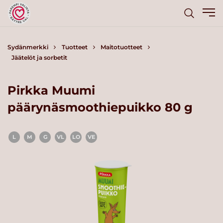
Sydänmerkki
Tuotteet
Maitotuotteet
Jäätelöt ja sorbetit
Pirkka Muumi
päärynäsmoothiepuikko 80 g
L
M
G
VL
LO
VE