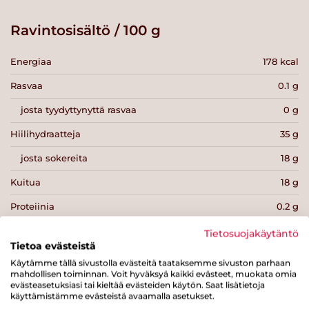
Ravintosisältö / 100 g
Energiaa
178 kcal
Rasvaa
0.1 g
josta tyydyttynyttä rasvaa
0 g
Hiilihydraatteja
35 g
josta sokereita
18 g
Kuitua
18 g
Proteiinia
0.2 g
Suolaa
0 g
Tietosuojakäytäntö
Tietoa evästeistä
Käytämme tällä sivustolla evästeitä taataksemme sivuston parhaan
mahdollisen toiminnan. Voit hyväksyä kaikki evästeet, muokata omia
evästeasetuksiasi tai kieltää evästeiden käytön. Saat lisätietoja
käyttämistämme evästeistä avaamalla asetukset.