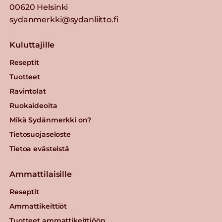
00620 Helsinki
sydanmerkki@sydanliitto.fi
Kuluttajille
Reseptit
Tuotteet
Ravintolat
Ruokaideoita
Mikä Sydänmerkki on?
Tietosuojaseloste
Tietoa evästeistä
Ammattilaisille
Reseptit
Ammattikeittiöt
Tuotteet ammattikeittiöön