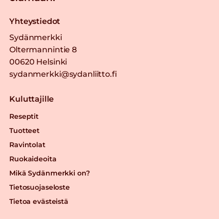
Yhteystiedot
Sydänmerkki
Oltermannintie 8
00620 Helsinki
sydanmerkki@sydanliitto.fi
Kuluttajille
Reseptit
Tuotteet
Ravintolat
Ruokaideoita
Mikä Sydänmerkki on?
Tietosuojaseloste
Tietoa evästeistä