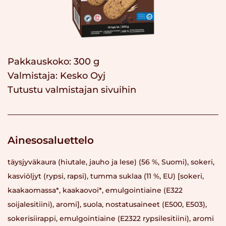
Pakkauskoko: 300 g
Valmistaja:
Kesko Oyj
Tutustu valmistajan sivuihin
Ainesosaluettelo
täysjyväkaura (hiutale, jauho ja lese) (56 %, Suomi), sokeri,
kasviöljyt (rypsi, rapsi), tumma suklaa (11 %, EU) [sokeri,
kaakaomassa*, kaakaovoi*, emulgointiaine (E322
soijalesitiini), aromi], suola, nostatusaineet (E500, E503),
sokerisiirappi, emulgointiaine (E2322 rypsilesitiini), aromi