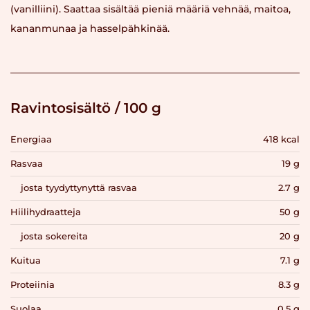
(vanilliini). Saattaa sisältää pieniä määriä vehnää, maitoa,
kananmunaa ja hasselpähkinää.
Ravintosisältö / 100 g
Energiaa
418 kcal
Rasvaa
19 g
josta tyydyttynyttä rasvaa
2.7 g
Hiilihydraatteja
50 g
josta sokereita
20 g
Kuitua
7.1 g
Proteiinia
8.3 g
Suolaa
0.5 g