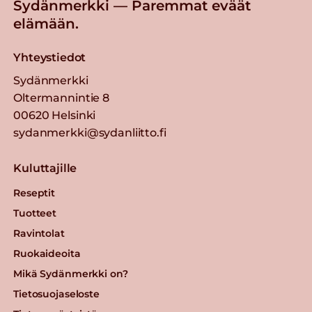
Sydänmerkki — Paremmat eväät
elämään.
Yhteystiedot
Sydänmerkki
Oltermannintie 8
00620 Helsinki
sydanmerkki@sydanliitto.fi
Kuluttajille
Reseptit
Tuotteet
Ravintolat
Ruokaideoita
Mikä Sydänmerkki on?
Tietosuojaseloste