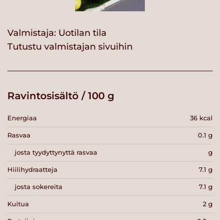
Valmistaja:
Uotilan tila
Tutustu valmistajan sivuihin
Ravintosisältö / 100 g
Energiaa
36 kcal
Rasvaa
0.1 g
josta tyydyttynyttä rasvaa
g
Hiilihydraatteja
7.1 g
josta sokereita
7.1 g
Kuitua
2 g