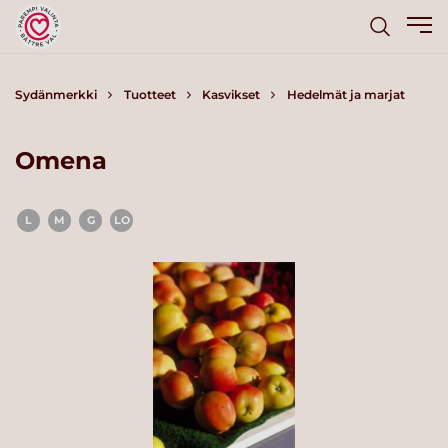
Sydänmerkki
Tuotteet
Kasvikset
Hedelmät ja marjat
Omena
L
M
G
LO