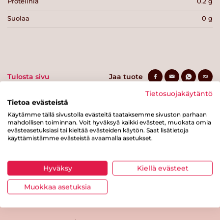
Proteiinia
0.2 g
Suolaa
0 g
Tulosta sivu
Jaa tuote
Tietosuojakäytäntö
Tietoa evästeistä
Käytämme tällä sivustolla evästeitä taataksemme sivuston parhaan
mahdollisen toiminnan. Voit hyväksyä kaikki evästeet, muokata omia
evästeasetuksiasi tai kieltää evästeiden käytön. Saat lisätietoja
käyttämistämme evästeistä avaamalla asetukset.
Tästä merkistä tunnistat
Hyväksy
Kiellä evästeet
Sydänmerkki-tuotteen
Muokkaa asetuksia
Takaisin ylös