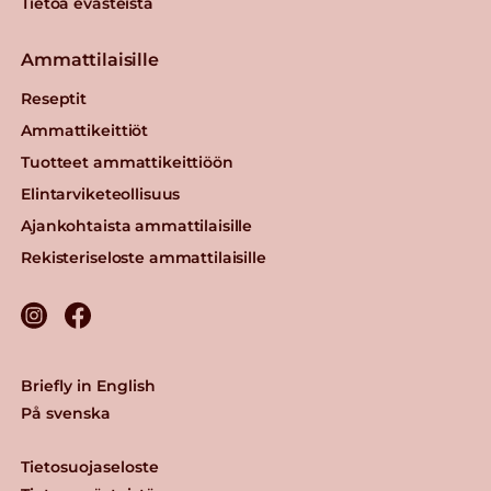
Tietoa evästeistä
Ammattilaisille
Reseptit
Ammattikeittiöt
Tuotteet ammattikeittiöön
Elintarviketeollisuus
Ajankohtaista ammattilaisille
Rekisteriseloste ammattilaisille
Briefly in English
På svenska
Tietosuojaseloste