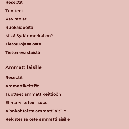
Reseptit
Tuotteet
Ravintolat
Ruokaideoita
Mikä Sydänmerkki on?
Tietosuojaseloste
Tietoa evästeistä
Ammattilaisille
Reseptit
Ammattikeittiöt
Tuotteet ammattikeittiöön
Elintarviketeollisuus
Ajankohtaista ammattilaisille
Rekisteriseloste ammattilaisille