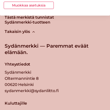
Muokkaa asetuksia
Tästä merkistä tunnistat
Sydänmerkki-tuotteen
Takaisin ylös
Sydänmerkki — Paremmat eväät
elämään.
Yhteystiedot
Sydänmerkki
Oltermannintie 8
00620 Helsinki
sydanmerkki@sydanliitto.fi
Kuluttajille