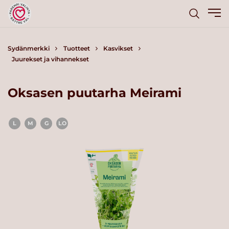
Sydänmerkki
Tuotteet
Kasvikset
Juurekset ja vihannekset
Oksasen puutarha Meirami
L
M
G
LO