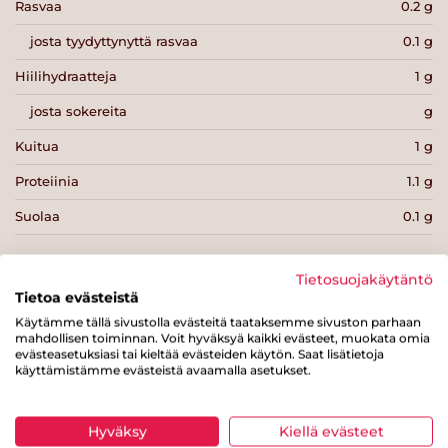
Rasvaa
0.2 g
josta tyydyttynyttä rasvaa
0.1 g
Hiilihydraatteja
1 g
josta sokereita
g
Kuitua
1 g
Proteiinia
1.1 g
Suolaa
0.1 g
Tietosuojakäytäntö
Tietoa evästeistä
Käytämme tällä sivustolla evästeitä taataksemme sivuston parhaan
Tulosta sivu
Jaa tuote
mahdollisen toiminnan. Voit hyväksyä kaikki evästeet, muokata omia
evästeasetuksiasi tai kieltää evästeiden käytön. Saat lisätietoja
käyttämistämme evästeistä avaamalla asetukset.
Hyväksy
Kiellä evästeet