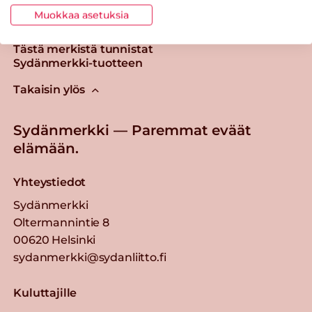
Muokkaa asetuksia
Tästä merkistä tunnistat
Sydänmerkki-tuotteen
Takaisin ylös
Sydänmerkki — Paremmat eväät
elämään.
Yhteystiedot
Sydänmerkki
Oltermannintie 8
00620 Helsinki
sydanmerkki@sydanliitto.fi
Kuluttajille