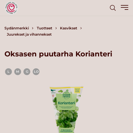
Sydänmerkki
Tuotteet
Kasvikset
Juurekset ja vihannekset
Oksasen puutarha Korianteri
L
M
G
LO