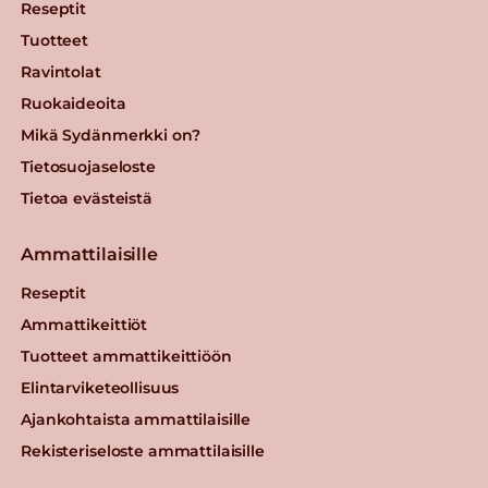
Reseptit
Tuotteet
Ravintolat
Ruokaideoita
Mikä Sydänmerkki on?
Tietosuojaseloste
Tietoa evästeistä
Ammattilaisille
Reseptit
Ammattikeittiöt
Tuotteet ammattikeittiöön
Elintarviketeollisuus
Ajankohtaista ammattilaisille
Rekisteriseloste ammattilaisille