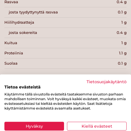
Rasvaa
0.4 g
josta tyydyttynyttä rasvaa
0.1 g
Hiilihydraatteja
1 g
josta sokereita
0.4 g
Kuitua
1 g
Proteiinia
1.1 g
Suolaa
0.1 g
Tietosuojakäytäntö
Tietoa evästeistä
Käytämme tällä sivustolla evästeitä taataksemme sivuston parhaan
Tulosta sivu
Jaa tuote
mahdollisen toiminnan. Voit hyväksyä kaikki evästeet, muokata omia
evästeasetuksiasi tai kieltää evästeiden käytön. Saat lisätietoja
käyttämistämme evästeistä avaamalla asetukset.
Hyväksy
Kiellä evästeet