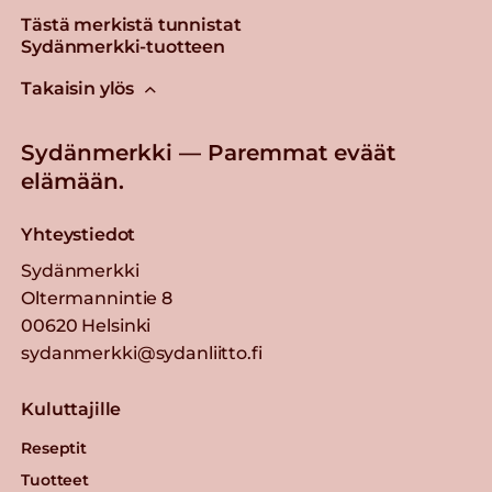
Tästä merkistä tunnistat
Sydänmerkki-tuotteen
Takaisin ylös
Sydänmerkki — Paremmat eväät
elämään.
Yhteystiedot
Sydänmerkki
Oltermannintie 8
00620 Helsinki
sydanmerkki@sydanliitto.fi
Kuluttajille
Reseptit
Tuotteet