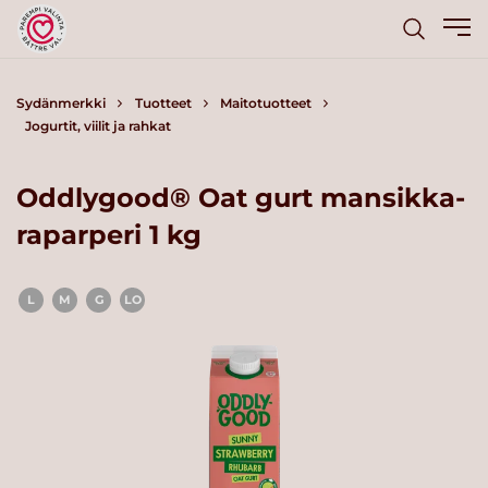
Sydänmerkki
Tuotteet
Maitotuotteet
Jogurtit, viilit ja rahkat
Oddlygood® Oat gurt mansikka-
raparperi 1 kg
L
M
G
LO