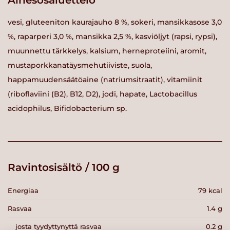
Ainesosaluettelo
vesi, gluteeniton kaurajauho 8 %, sokeri, mansikkasose 3,0
%, raparperi 3,0 %, mansikka 2,5 %, kasviöljyt (rapsi, rypsi),
muunnettu tärkkelys, kalsium, herneproteiini, aromit,
mustaporkkanatäysmehutiiviste, suola,
happamuudensäätöaine (natriumsitraatit), vitamiinit
(riboflaviini (B2), B12, D2), jodi, hapate, Lactobacillus
acidophilus, Bifidobacterium sp.
Ravintosisältö / 100 g
Energiaa
79 kcal
Rasvaa
1.4 g
josta tyydyttynyttä rasvaa
0.2 g