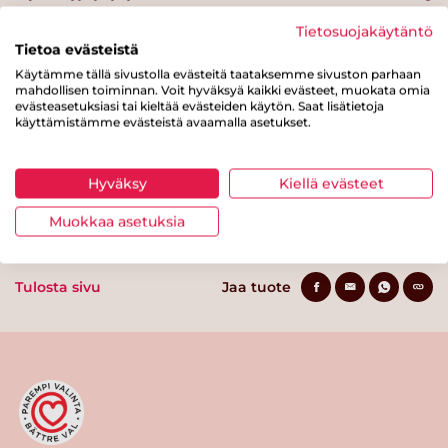
Hiilihydraatteja
15 g
Tietosuojakäytäntö
Tietoa evästeistä
josta sokereita
8.1 g
Käytämme tällä sivustolla evästeitä taataksemme sivuston parhaan
mahdollisen toiminnan. Voit hyväksyä kaikki evästeet, muokata omia
Kuitua
0.1 g
evästeasetuksiasi tai kieltää evästeiden käytön. Saat lisätietoja
käyttämistämme evästeistä avaamalla asetukset.
Proteiinia
1.3 g
Suolaa
0.1 g
Hyväksy
Kiellä evästeet
Muokkaa asetuksia
Tulosta sivu
Jaa tuote