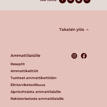
Takaisin ylös
Ammattilaisille
Reseptit
Ammattikeittiöt
Tuotteet ammattikeittiöön
Elintarviketeollisuus
Ajankohtaista ammattilaisille
Rekisteriseloste ammattilaisille