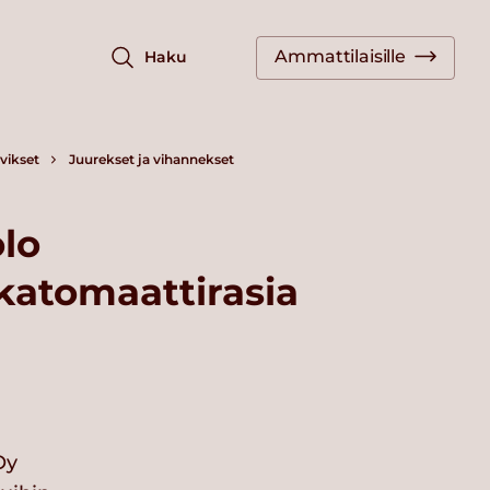
Ammattilaisille
Haku
vikset
Juurekset ja vihannekset
lo
kkatomaattirasia
Oy