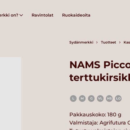
rkki on?
Ravintolat
Ruokaideoita
Sydänmerkki
Tuotteet
Kas
NAMS Picco
terttukirsi
L
M
G
VL
HS
LO
Pakkauskoko: 180 g
Valmistaja:
Agrifutura 