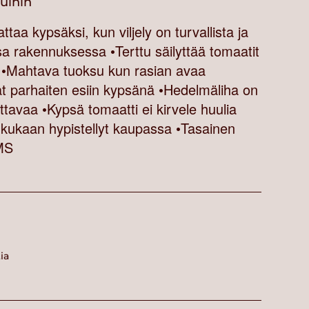
vuihin
taa kypsäksi, kun viljely on turvallista ja
rakennuksessa •Terttu säilyttää tomaatit
Mahtava tuoksu kun rasian avaa
at parhaiten esiin kypsänä •Hedelmäliha on
kattavaa •Kypsä tomaatti ei kirvele huulia
 kukaan hypistellyt kaupassa •Tasainen
MS
ia