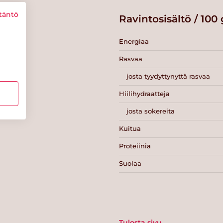
täntö
Ravintosisältö / 100 
Energiaa
Rasvaa
josta tyydyttynyttä rasvaa
Hiilihydraatteja
josta sokereita
Kuitua
Proteiinia
Suolaa
Tulosta sivu