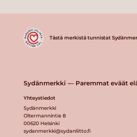
Tästä merkistä tunnistat Sydänmer
Sydänmerkki — Paremmat eväät el
Yhteystiedot
Sydänmerkki
Oltermannintie 8
00620 Helsinki
sydanmerkki@sydanliitto.fi