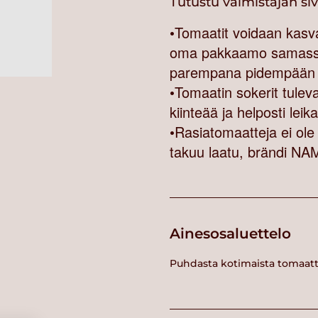
Tutustu valmistajan si
•Tomaatit voidaan kasvat
oma pakkaamo samassa 
parempana pidempään •
•Tomaatin sokerit tulev
kiinteää ja helposti lei
•Rasiatomaatteja ei ole
takuu laatu, brändi NA
Ainesosaluettelo
Puhdasta kotimaista tomaatt