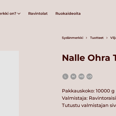
rkki on?
Ravintolat
Ruokaideoita
Sydänmerkki
Tuotteet
Vil
Nalle Ohra 
L
M
HS
LO
Pakkauskoko: 10000 g
Valmistaja:
Ravintorais
Tutustu valmistajan si