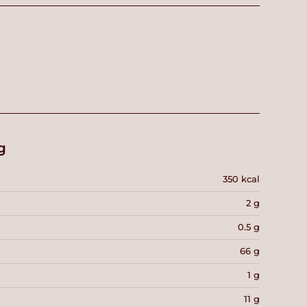
g
350 kcal
2 g
0.5 g
66 g
1 g
11 g