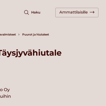
Ammattilaisille
Haku
javalmisteet
Puurot ja hiutaleet
Täysjyvähiutale
io Oy
vuihin