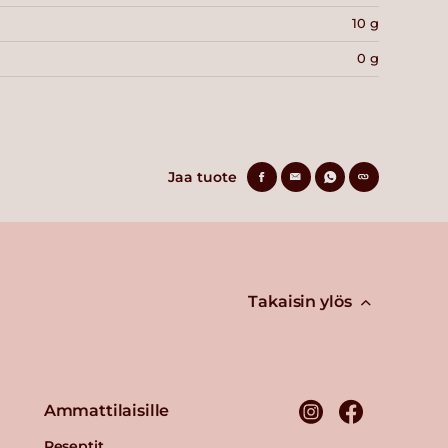
10 g
0 g
Jaa tuote
Takaisin ylös
Ammattilaisille
Reseptit