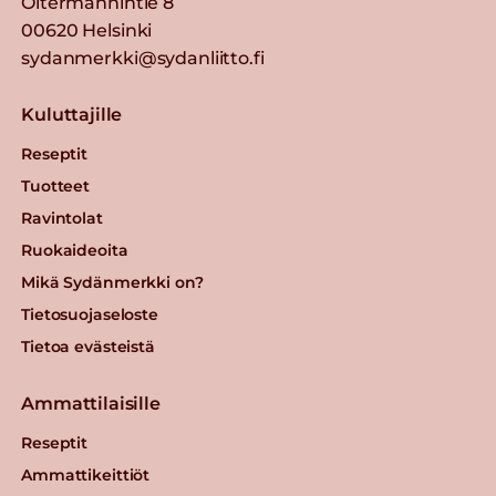
Oltermannintie 8
00620 Helsinki
sydanmerkki@sydanliitto.fi
Kuluttajille
Reseptit
Tuotteet
Ravintolat
Ruokaideoita
Mikä Sydänmerkki on?
Tietosuojaseloste
Tietoa evästeistä
Ammattilaisille
Reseptit
Ammattikeittiöt