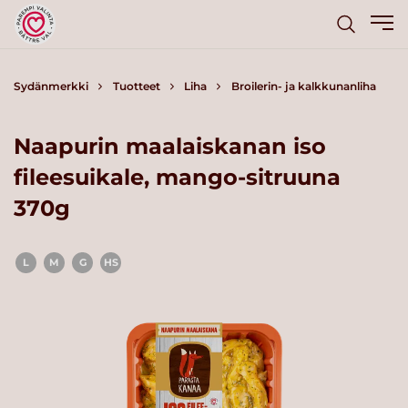
Sydänmerkki
Tuotteet
Liha
Broilerin- ja kalkkunanliha
Naapurin maalaiskanan iso
fileesuikale, mango-sitruuna
370g
L
M
G
HS