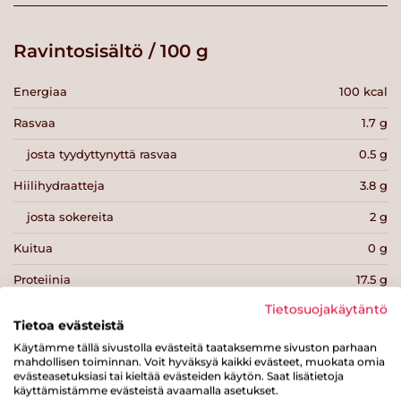
Ravintosisältö / 100 g
Energiaa
100 kcal
Rasvaa
1.7 g
josta tyydyttynyttä rasvaa
0.5 g
Hiilihydraatteja
3.8 g
josta sokereita
2 g
Kuitua
0 g
Proteiinia
17.5 g
Tietosuojakäytäntö
Suolaa
0.9 g
Tietoa evästeistä
Käytämme tällä sivustolla evästeitä taataksemme sivuston parhaan
mahdollisen toiminnan. Voit hyväksyä kaikki evästeet, muokata omia
evästeasetuksiasi tai kieltää evästeiden käytön. Saat lisätietoja
käyttämistämme evästeistä avaamalla asetukset.