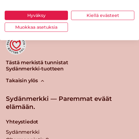
Tulosta sivu
Jaa tuote
Hyväksy
Kiellä evästeet
Muokkaa asetuksia
Tästä merkistä tunnistat
Sydänmerkki-tuotteen
Takaisin ylös
Sydänmerkki — Paremmat eväät
elämään.
Yhteystiedot
Sydänmerkki