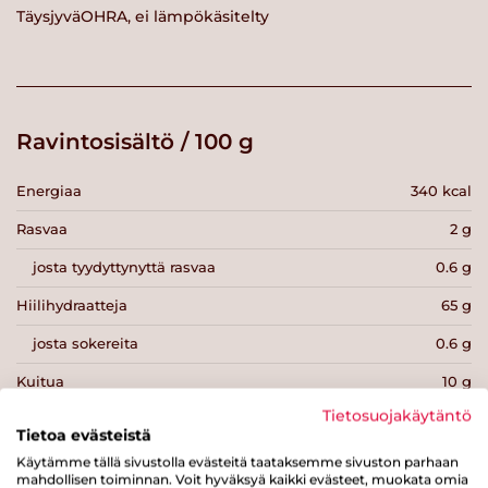
TäysjyväOHRA, ei lämpökäsitelty
Ravintosisältö / 100 g
Energiaa
340 kcal
Rasvaa
2 g
josta tyydyttynyttä rasvaa
0.6 g
Hiilihydraatteja
65 g
josta sokereita
0.6 g
Kuitua
10 g
Tietosuojakäytäntö
Proteiinia
10 g
Tietoa evästeistä
Suolaa
0 g
Käytämme tällä sivustolla evästeitä taataksemme sivuston parhaan
mahdollisen toiminnan. Voit hyväksyä kaikki evästeet, muokata omia