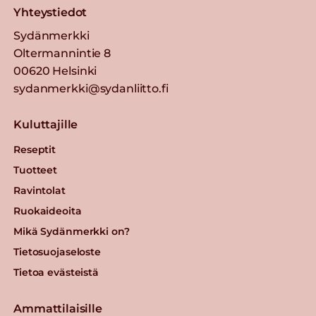
Yhteystiedot
Sydänmerkki
Oltermannintie 8
00620 Helsinki
sydanmerkki@sydanliitto.fi
Kuluttajille
Reseptit
Tuotteet
Ravintolat
Ruokaideoita
Mikä Sydänmerkki on?
Tietosuojaseloste
Tietoa evästeistä
Ammattilaisille