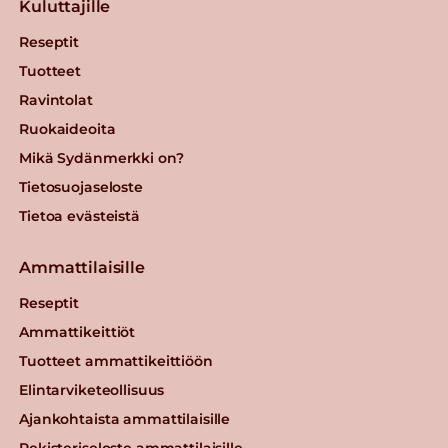
Kuluttajille
Reseptit
Tuotteet
Ravintolat
Ruokaideoita
Mikä Sydänmerkki on?
Tietosuojaseloste
Tietoa evästeistä
Ammattilaisille
Reseptit
Ammattikeittiöt
Tuotteet ammattikeittiöön
Elintarviketeollisuus
Ajankohtaista ammattilaisille
Rekisteriseloste ammattilaisille