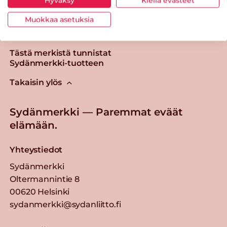
Hyväksy
Kiellä evästeet
Muokkaa asetuksia
Tästä merkistä tunnistat
Sydänmerkki-tuotteen
Takaisin ylös
Sydänmerkki — Paremmat eväät
elämään.
Yhteystiedot
Sydänmerkki
Oltermannintie 8
00620 Helsinki
sydanmerkki@sydanliitto.fi