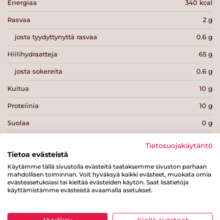
Energiaa
340 kcal
Rasvaa
2 g
josta tyydyttynyttä rasvaa
0.6 g
Hiilihydraatteja
65 g
josta sokereita
0.6 g
Kuitua
10 g
Proteiinia
10 g
Suolaa
0 g
Tietosuojakäytäntö
Tietoa evästeistä
Käytämme tällä sivustolla evästeitä taataksemme sivuston parhaan
mahdollisen toiminnan. Voit hyväksyä kaikki evästeet, muokata omia
Tulosta sivu
Jaa tuote
evästeasetuksiasi tai kieltää evästeiden käytön. Saat lisätietoja
käyttämistämme evästeistä avaamalla asetukset.