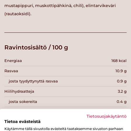
mustapippuri, muskottipähkinä, chili), elintarvikeväri
(rautaoksidi).
Ravintosisältö / 100 g
Energiaa
168 kcal
Rasvaa
10.9 g
josta tyydyttynyttä rasvaa
0.9 g
Hiilihydraatteja
3.2 g
josta sokereita
0.4 g
Kuitua
3.4 g
Tietosuojakäytäntö
Tietoa evästeistä
Proteiinia
12.4 g
Käytämme tällä sivustolla evästeitä taataksemme sivuston parhaan