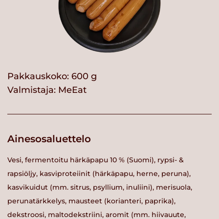
Pakkauskoko: 600 g
Valmistaja:
MeEat
Ainesosaluettelo
Vesi, fermentoitu härkäpapu 10 % (Suomi), rypsi- &
rapsiöljy, kasviproteiinit (härkäpapu, herne, peruna),
kasvikuidut (mm. sitrus, psyllium, inuliini), merisuola,
perunatärkkelys, mausteet (korianteri, paprika),
dekstroosi, maltodekstriini, aromit (mm. hiivauute,