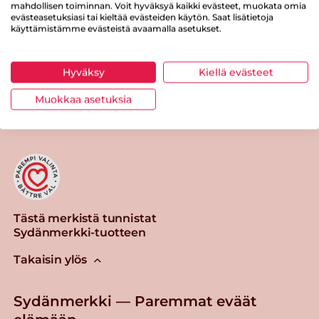
Suolaa
1.5 g
mahdollisen toiminnan. Voit hyväksyä kaikki evästeet, muokata omia
evästeasetuksiasi tai kieltää evästeiden käytön. Saat lisätietoja
käyttämistämme evästeistä avaamalla asetukset.
Hyväksy
Kiellä evästeet
Tulosta sivu
Jaa tuote
Muokkaa asetuksia
Tästä merkistä tunnistat
Sydänmerkki-tuotteen
Takaisin ylös
Sydänmerkki — Paremmat eväät