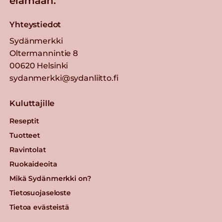
elämään.
Yhteystiedot
Sydänmerkki
Oltermannintie 8
00620 Helsinki
sydanmerkki@sydanliitto.fi
Kuluttajille
Reseptit
Tuotteet
Ravintolat
Ruokaideoita
Mikä Sydänmerkki on?
Tietosuojaseloste
Tietoa evästeistä