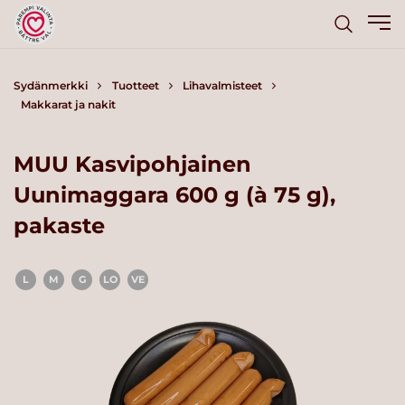
Sydänmerkki
Tuotteet
Lihavalmisteet
Makkarat ja nakit
MUU Kasvipohjainen
Uunimaggara 600 g (à 75 g),
pakaste
L
M
G
LO
VE