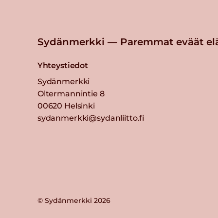
Sydänmerkki — Paremmat eväät el
Yhteystiedot
Sydänmerkki
Oltermannintie 8
00620 Helsinki
sydanmerkki@sydanliitto.fi
© Sydänmerkki 2026