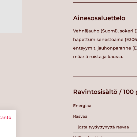
Ainesosaluettelo
Vehnäjauho (Suomi), sokeri (21
hapettumisenestoaine (E306)],
entsyymit, jauhonparanne (E30
määriä ruista ja kauraa.
Ravintosisältö / 100 
Energiaa
Rasvaa
täntö
josta tyydyttynyttä rasvaa