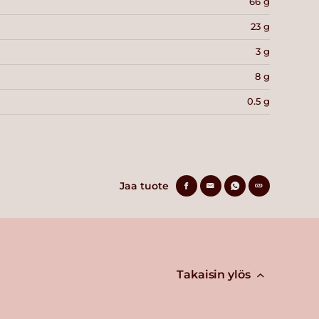
66 g
23 g
3 g
8 g
0.5 g
Jaa tuote
Takaisin ylös