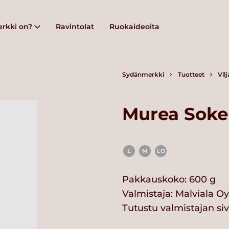
rkki on?
Ravintolat
Ruokaideoita
Sydänmerkki
Tuotteet
Vil
Murea Soke
L
M
LO
Pakkauskoko: 600 g
Valmistaja:
Malviala Oy
Tutustu valmistajan si