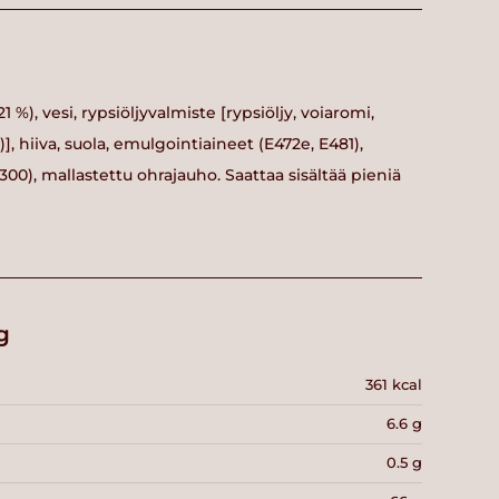
 %), vesi, rypsiöljyvalmiste [rypsiöljy, voiaromi,
 hiiva, suola, emulgointiaineet (E472e, E481),
0), mallastettu ohrajauho. Saattaa sisältää pieniä
g
361 kcal
6.6 g
0.5 g