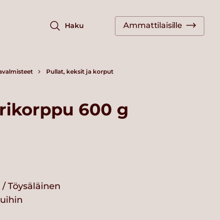
Ammattilaisille
Haku
javalmisteet
Pullat, keksit ja korput
rikorppu 600 g
 / Töysäläinen
vuihin