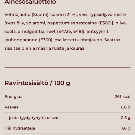
Ainesosaluettelo
Vehnäjauho (Suomi), sokeri (21 %), vesi, rypsiöljyvalmiste
[rypsiöljy, voiaromi, hapettumisenestoaine (E306)], hiiva,
suola, emulgointiaineet (E472e, E481), entsyymit,
jauhonparanne (E300), mallastettu ohrajauho. Saattaa
sisältää pieniä määriä ruista ja kauraa.
Ravintosisältö / 100 g
Energiaa
361 kcal
Rasvaa
6.6 g
josta tyydyttynyttä rasvaa
0.5 g
Hiilihydraatteja
66 g