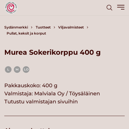
Sydänmerkki
Tuotteet
Viljavalmisteet
Pullat, keksit ja korput
Murea Sokerikorppu 400 g
L
M
LO
Pakkauskoko: 400 g
Valmistaja:
Malviala Oy / Töysäläinen
Tutustu valmistajan sivuihin