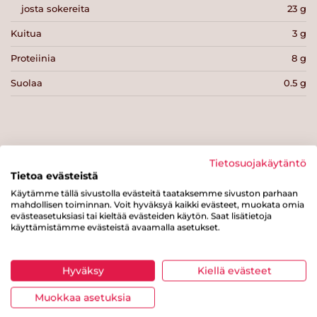
josta sokereita
23 g
Kuitua
3 g
Proteiinia
8 g
Suolaa
0.5 g
Tietosuojakäytäntö
Tulosta sivu
Jaa tuote
Tietoa evästeistä
Käytämme tällä sivustolla evästeitä taataksemme sivuston parhaan
mahdollisen toiminnan. Voit hyväksyä kaikki evästeet, muokata omia
evästeasetuksiasi tai kieltää evästeiden käytön. Saat lisätietoja
käyttämistämme evästeistä avaamalla asetukset.
Hyväksy
Kiellä evästeet
Tästä merkistä tunnistat
Muokkaa asetuksia
Sydänmerkki-tuotteen