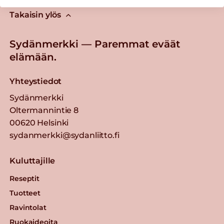
Takaisin ylös
Sydänmerkki — Paremmat eväät
elämään.
Yhteystiedot
Sydänmerkki
Oltermannintie 8
00620 Helsinki
sydanmerkki@sydanliitto.fi
Kuluttajille
Reseptit
Tuotteet
Ravintolat
Ruokaideoita