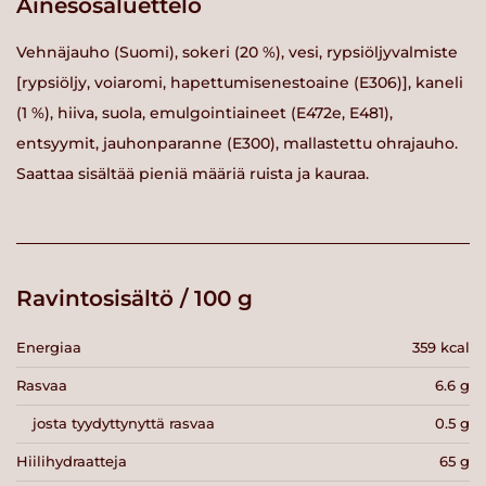
Ainesosaluettelo
Vehnäjauho (Suomi), sokeri (20 %), vesi, rypsiöljyvalmiste
[rypsiöljy, voiaromi, hapettumisenestoaine (E306)], kaneli
(1 %), hiiva, suola, emulgointiaineet (E472e, E481),
entsyymit, jauhonparanne (E300), mallastettu ohrajauho.
Saattaa sisältää pieniä määriä ruista ja kauraa.
Ravintosisältö / 100 g
Energiaa
359 kcal
Rasvaa
6.6 g
josta tyydyttynyttä rasvaa
0.5 g
Hiilihydraatteja
65 g