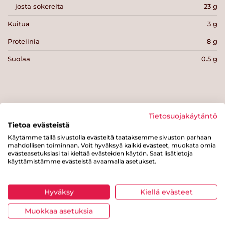
josta sokereita
23 g
Kuitua
3 g
Proteiinia
8 g
Suolaa
0.5 g
Tietosuojakäytäntö
Tulosta sivu
Jaa tuote
Tietoa evästeistä
Käytämme tällä sivustolla evästeitä taataksemme sivuston parhaan
mahdollisen toiminnan. Voit hyväksyä kaikki evästeet, muokata omia
evästeasetuksiasi tai kieltää evästeiden käytön. Saat lisätietoja
käyttämistämme evästeistä avaamalla asetukset.
Hyväksy
Kiellä evästeet
Tästä merkistä tunnistat
Muokkaa asetuksia
Sydänmerkki-tuotteen