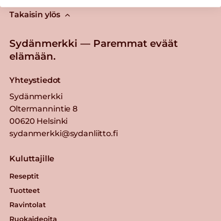
Takaisin ylös
Sydänmerkki — Paremmat eväät
elämään.
Yhteystiedot
Sydänmerkki
Oltermannintie 8
00620 Helsinki
sydanmerkki@sydanliitto.fi
Kuluttajille
Reseptit
Tuotteet
Ravintolat
Ruokaideoita