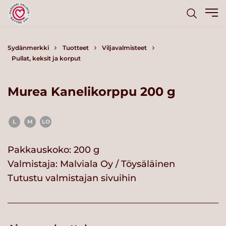
Sydänmerkki
Tuotteet
Viljavalmisteet
Pullat, keksit ja korput
Murea Kanelikorppu 200 g
L
M
LO
Pakkauskoko: 200 g
Valmistaja:
Malviala Oy / Töysäläinen
Tutustu valmistajan sivuihin