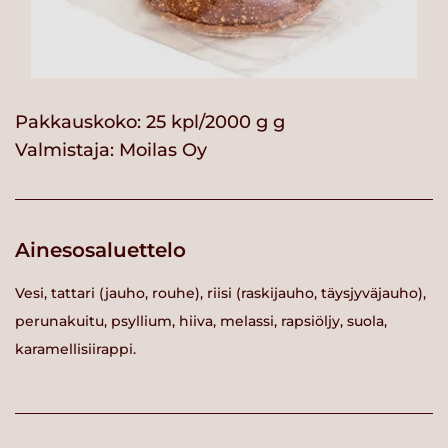
Pakkauskoko: 25 kpl/2000 g g
Valmistaja:
Moilas Oy
Ainesosaluettelo
Vesi, tattari (jauho, rouhe), riisi (raskijauho, täysjyväjauho),
perunakuitu, psyllium, hiiva, melassi, rapsiöljy, suola,
karamellisiirappi.