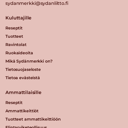
sydanmerkki@sydanliitto.fi
Kuluttajille
Reseptit
Tuotteet
Ravintolat
Ruokaideoita
Mikä Sydänmerkki on?
Tietosuojaseloste
Tietoa evästeistä
Ammattilaisille
Reseptit
Ammattikeittiöt
Tuotteet ammattikeittiöön
Elintarviketeollisuus