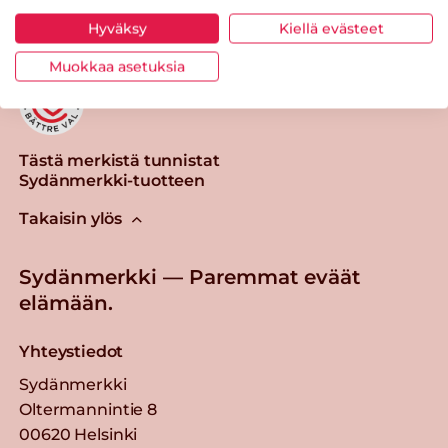
Hyväksy
Kiellä evästeet
Muokkaa asetuksia
Tästä merkistä tunnistat
Sydänmerkki-tuotteen
Takaisin ylös
Sydänmerkki — Paremmat eväät
elämään.
Yhteystiedot
Sydänmerkki
Oltermannintie 8
00620 Helsinki