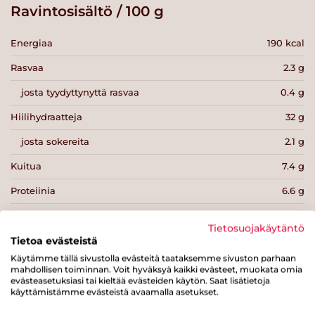
Ravintosisältö / 100 g
Energiaa
190 kcal
Rasvaa
2.3 g
josta tyydyttynyttä rasvaa
0.4 g
Hiilihydraatteja
32 g
josta sokereita
2.1 g
Kuitua
7.4 g
Proteiinia
6.6 g
Suolaa
0.9 g
Tietosuojakäytäntö
Tietoa evästeistä
Käytämme tällä sivustolla evästeitä taataksemme sivuston parhaan
mahdollisen toiminnan. Voit hyväksyä kaikki evästeet, muokata omia
evästeasetuksiasi tai kieltää evästeiden käytön. Saat lisätietoja
käyttämistämme evästeistä avaamalla asetukset.
Tulosta sivu
Jaa tuote