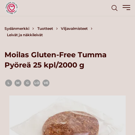
Sydänmerkki
Tuotteet
Viljavalmisteet
Leivät ja näkkileivät
Moilas Gluten-Free Tumma
Pyöreä 25 kpl/2000 g
L
M
G
LO
VE