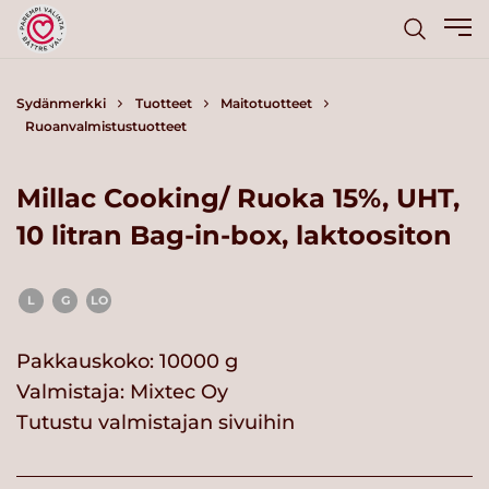
Sydänmerkki
Tuotteet
Maitotuotteet
Ruoanvalmistustuotteet
Millac Cooking/ Ruoka 15%, UHT,
10 litran Bag-in-box, laktoositon
L
G
LO
Pakkauskoko: 10000 g
Valmistaja:
Mixtec Oy
Tutustu valmistajan sivuihin