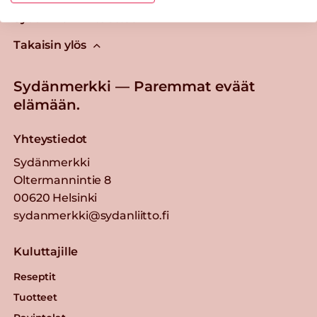
Tästä merkistä tunnistat
Sydänmerkki-tuotteen
Takaisin ylös
Sydänmerkki — Paremmat eväät
elämään.
Yhteystiedot
Sydänmerkki
Oltermannintie 8
00620 Helsinki
sydanmerkki@sydanliitto.fi
Kuluttajille
Reseptit
Tuotteet