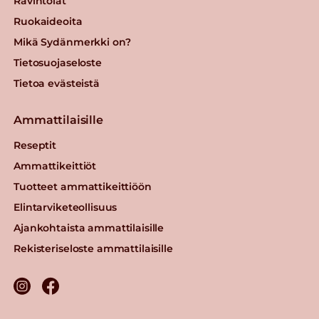
Ravintolat
Ruokaideoita
Mikä Sydänmerkki on?
Tietosuojaseloste
Tietoa evästeistä
Ammattilaisille
Reseptit
Ammattikeittiöt
Tuotteet ammattikeittiöön
Elintarviketeollisuus
Ajankohtaista ammattilaisille
Rekisteriseloste ammattilaisille