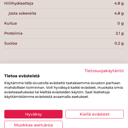
Hiilihydraatteja
4.8 g
josta sokereita
4.8 g
Kuitua
0 g
Proteiinia
2.1 g
Suolaa
0.2 g
Tietosuojakäytäntö
Tietoa evästeistä
Tulosta sivu
Jaa tuote
Käytämme tällä sivustolla evästeitä taataksemme sivuston parhaan
mahdollisen toiminnan. Voit hyväksyä kaikki evästeet, muokata omia
evästeasetuksiasi tai kieltää evästeiden käytön. Saat lisätietoja
käyttämistämme evästeistä avaamalla asetukset.
Hyväksy
Kiellä evästeet
Muokkaa asetuksia