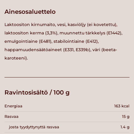
Ainesosaluettelo
Laktoositon kirnumaito, vesi, kasviöljy (ei kovetettu),
laktoositon kerma (3,3%), muunnettu tärkkelys (E1442),
emulgointiaine (E481), stabilointiaine (E412),
happamuudensäätöaineet (E331, E339b), väri (beeta-
karoteeni).
Ravintosisältö / 100 g
Energiaa
163 kcal
Rasvaa
15 g
josta tyydyttynyttä rasvaa
1.4 g