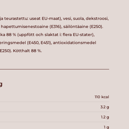
a teurastettu: useat EU-maat), vesi, suola, dekstroosi,
), hapettumisenestoaine (E316), säilöntäaine (E250).
ka 88 % (uppfött och slaktat i: flera EU-stater),
liseringsmedel (E450, E451), antioxidationsmedel
E250). Kötthalt 88 %.
g
110 kcal
3.2 g
1.2 g
1 g