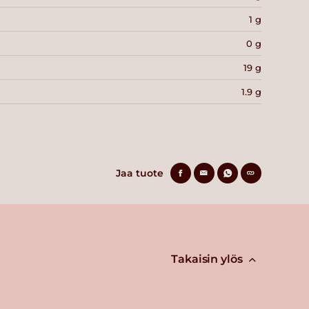
1 g
0 g
19 g
1.9 g
Jaa tuote
Takaisin ylös