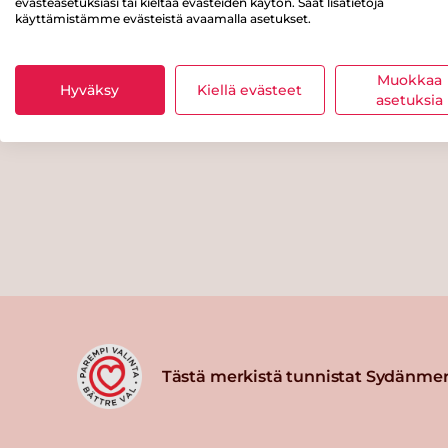
evästeasetuksiasi tai kieltää evästeiden käytön. Saat lisätietoja
käyttämistämme evästeistä avaamalla asetukset.
Muokkaa
Hyväksy
Kiellä evästeet
asetuksia
Tästä merkistä tunnistat Sydänmer