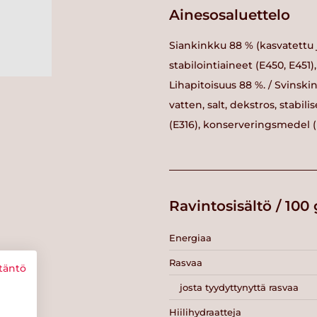
Ainesosaluettelo
Siankinkku 88 % (kasvatettu j
stabilointiaineet (E450, E451
Lihapitoisuus 88 %. / Svinskin
vatten, salt, dekstros, stabi
(E316), konserveringsmedel (
Ravintosisältö / 100 
Energiaa
Rasvaa
täntö
josta tyydyttynyttä rasvaa
Hiilihydraatteja