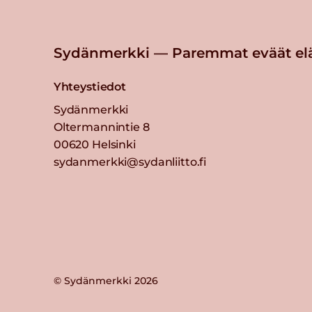
Sydänmerkki — Paremmat eväät el
Yhteystiedot
Sydänmerkki
Oltermannintie 8
00620 Helsinki
sydanmerkki@sydanliitto.fi
© Sydänmerkki 2026