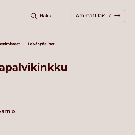
Ammattilaisille
Haku
avalmisteet
Leivänpäälliset
apalvikinkku
Aarnio