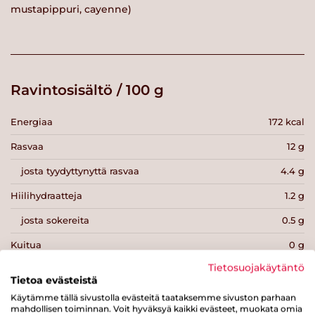
mustapippuri, cayenne)
Ravintosisältö / 100 g
Energiaa
172 kcal
Rasvaa
12 g
josta tyydyttynyttä rasvaa
4.4 g
Hiilihydraatteja
1.2 g
josta sokereita
0.5 g
Kuitua
0 g
Tietosuojakäytäntö
Proteiinia
15 g
Tietoa evästeistä
Suolaa
1.5 g
Käytämme tällä sivustolla evästeitä taataksemme sivuston parhaan
mahdollisen toiminnan. Voit hyväksyä kaikki evästeet, muokata omia