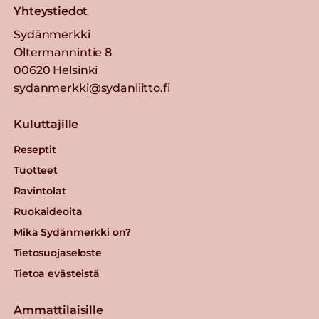
Yhteystiedot
Sydänmerkki
Oltermannintie 8
00620 Helsinki
sydanmerkki@sydanliitto.fi
Kuluttajille
Reseptit
Tuotteet
Ravintolat
Ruokaideoita
Mikä Sydänmerkki on?
Tietosuojaseloste
Tietoa evästeistä
Ammattilaisille