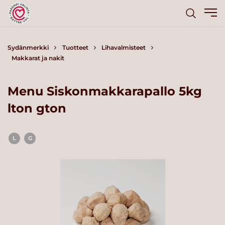
Sydänmerkki
Tuotteet
Lihavalmisteet
Makkarat ja nakit
Menu Siskonmakkarapallo 5kg
lton gton
L
G