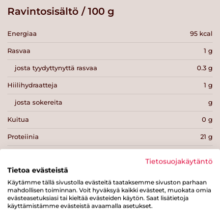
Ravintosisältö / 100 g
Energiaa
95 kcal
Rasvaa
1 g
josta tyydyttynyttä rasvaa
0.3 g
Hiilihydraatteja
1 g
josta sokereita
g
Kuitua
0 g
Proteiinia
21 g
Suolaa
1.6 g
Tietosuojakäytäntö
Tietoa evästeistä
Käytämme tällä sivustolla evästeitä taataksemme sivuston parhaan
mahdollisen toiminnan. Voit hyväksyä kaikki evästeet, muokata omia
evästeasetuksiasi tai kieltää evästeiden käytön. Saat lisätietoja
käyttämistämme evästeistä avaamalla asetukset.
Tulosta sivu
Jaa tuote