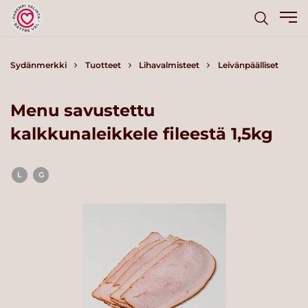
Sydänmerkki
Tuotteet
Lihavalmisteet
Leivänpäälliset
Menu savustettu
kalkkunaleikkele fileestä 1,5kg
L
G