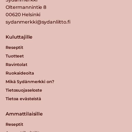
Oltermannintie 8
00620 Helsinki
sydanmerkki@sydanliitto.fi
Kuluttajille
Reseptit
Tuotteet
Ravintolat
Ruokaideoita
Mikä Sydänmerkki on?
Tietosuojaseloste
Tietoa evästeistä
Ammattilaisille
Reseptit