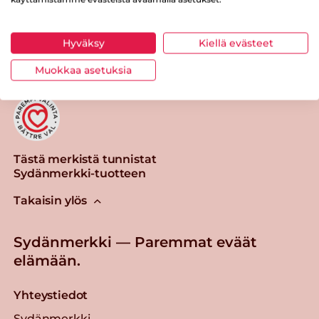
Tulosta sivu
Jaa tuote
Hyväksy
Kiellä evästeet
Muokkaa asetuksia
Tästä merkistä tunnistat
Sydänmerkki-tuotteen
Takaisin ylös
Sydänmerkki — Paremmat eväät
elämään.
Yhteystiedot
Sydänmerkki