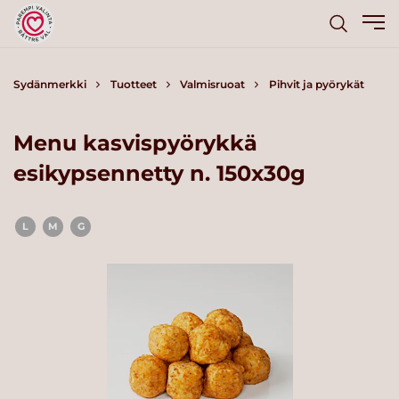
Sydänmerkki
Tuotteet
Valmisruoat
Pihvit ja pyörykät
Menu kasvispyörykkä
esikypsennetty n. 150x30g
L
M
G