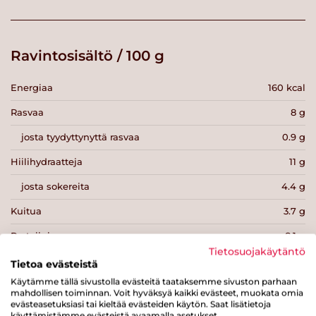
Ravintosisältö / 100 g
Energiaa
160 kcal
Rasvaa
8 g
josta tyydyttynyttä rasvaa
0.9 g
Hiilihydraatteja
11 g
josta sokereita
4.4 g
Kuitua
3.7 g
Proteiinia
8.1 g
Tietosuojakäytäntö
Suolaa
0.8 g
Tietoa evästeistä
Käytämme tällä sivustolla evästeitä taataksemme sivuston parhaan
mahdollisen toiminnan. Voit hyväksyä kaikki evästeet, muokata omia
evästeasetuksiasi tai kieltää evästeiden käytön. Saat lisätietoja
käyttämistämme evästeistä avaamalla asetukset.