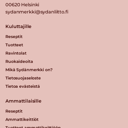
00620 Helsinki
sydanmerkki@sydanliitto.fi
Kuluttajille
Reseptit
Tuotteet
Ravintolat
Ruokaideoita
Mikä Sydänmerkki on?
Tietosuojaseloste
Tietoa evästeistä
Ammattilaisille
Reseptit
Ammattikeittiöt
Tuotteet ammattikeittiöön