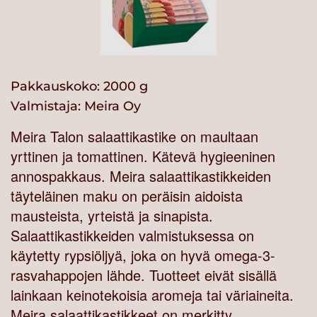
Pakkauskoko: 2000 g
Valmistaja:
Meira Oy
Meira Talon salaattikastike on maultaan
yrttinen ja tomattinen. Kätevä hygieeninen
annospakkaus. Meira salaattikastikkeiden
täyteläinen maku on peräisin aidoista
mausteista, yrteistä ja sinapista.
Salaattikastikkeiden valmistuksessa on
käytetty rypsiöljyä, joka on hyvä omega-3-
rasvahappojen lähde. Tuotteet eivät sisällä
lainkaan keinotekoisia aromeja tai väriaineita.
Meira salaattikastikkeet on merkitty