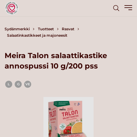
Sydänmerkki
Tuotteet
Rasvat
Salaatinkastikkeet ja majoneesit
Meira Talon salaattikastike
annospussi 10 g/200 pss
L
G
VE