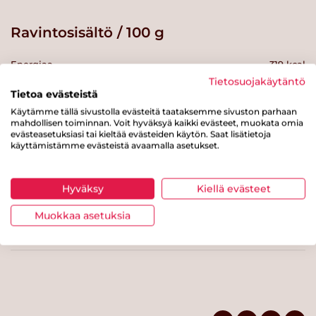
Ravintosisältö / 100 g
Energiaa
319 kcal
Tietosuojakäytäntö
Rasvaa
29 g
Tietoa evästeistä
Käytämme tällä sivustolla evästeitä taataksemme sivuston parhaan
josta tyydyttynyttä rasvaa
2.1 g
mahdollisen toiminnan. Voit hyväksyä kaikki evästeet, muokata omia
evästeasetuksiasi tai kieltää evästeiden käytön. Saat lisätietoja
Hiilihydraatteja
14 g
käyttämistämme evästeistä avaamalla asetukset.
josta sokereita
14 g
Kuitua
0.8 g
Hyväksy
Kiellä evästeet
Proteiinia
0.8 g
Muokkaa asetuksia
Suolaa
0.3 g