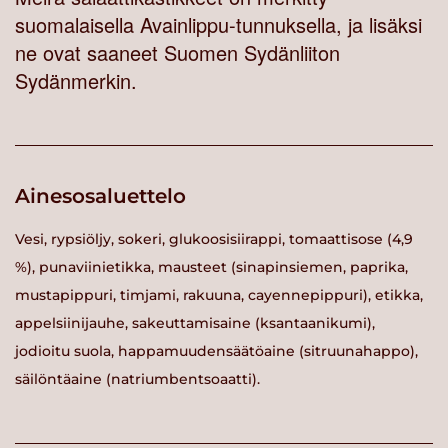
suomalaisella Avainlippu-tunnuksella, ja lisäksi
ne ovat saaneet Suomen Sydänliiton
Sydänmerkin.
Ainesosaluettelo
Vesi, rypsiöljy, sokeri, glukoosisiirappi, tomaattisose (4,9
%), punaviinietikka, mausteet (sinapinsiemen, paprika,
mustapippuri, timjami, rakuuna, cayennepippuri), etikka,
appelsiinijauhe, sakeuttamisaine (ksantaanikumi),
jodioitu suola, happamuudensäätöaine (sitruunahappo),
säilöntäaine (natriumbentsoaatti).