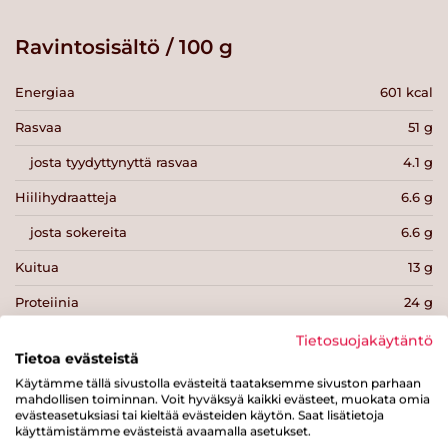
Ravintosisältö / 100 g
Energiaa
601 kcal
Rasvaa
51 g
josta tyydyttynyttä rasvaa
4.1 g
Hiilihydraatteja
6.6 g
josta sokereita
6.6 g
Kuitua
13 g
Proteiinia
24 g
Suolaa
0 g
Tietosuojakäytäntö
Tietoa evästeistä
Käytämme tällä sivustolla evästeitä taataksemme sivuston parhaan
mahdollisen toiminnan. Voit hyväksyä kaikki evästeet, muokata omia
evästeasetuksiasi tai kieltää evästeiden käytön. Saat lisätietoja
käyttämistämme evästeistä avaamalla asetukset.