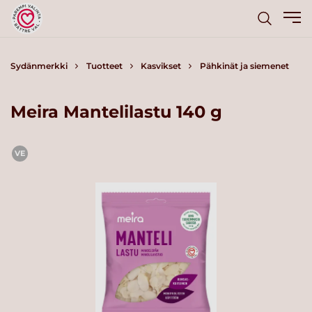
Sydänmerkki
Tuotteet
Kasvikset
Pähkinät ja siemenet
Meira Mantelilastu 140 g
VE