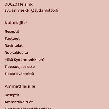
00620 Helsinki
sydanmerkki@sydanliitto.fi
Kuluttajille
Reseptit
Tuotteet
Ravintolat
Ruokaideoita
Mikä Sydänmerkki on?
Tietosuojaseloste
Tietoa evästeistä
Ammattilaisille
Reseptit
Ammattikeittiöt
Tuotteet ammattikeittiöön