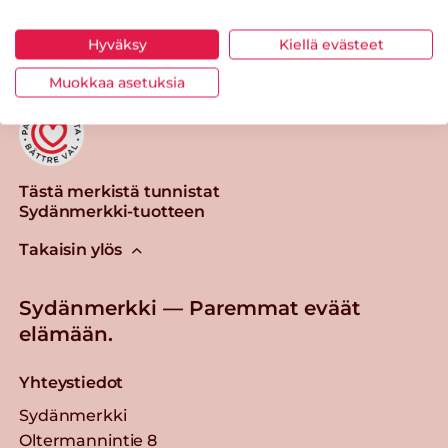
Tulosta sivu
Jaa tuote
Hyväksy
Kiellä evästeet
Muokkaa asetuksia
Tästä merkistä tunnistat
Sydänmerkki-tuotteen
Takaisin ylös
Sydänmerkki — Paremmat eväät
elämään.
Yhteystiedot
Sydänmerkki
Oltermannintie 8