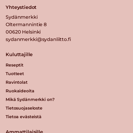
Yhteystiedot
Sydänmerkki
Oltermannintie 8
00620 Helsinki
sydanmerkki@sydanliitto.fi
Kuluttajille
Reseptit
Tuotteet
Ravintolat
Ruokaideoita
Mikä Sydänmerkki on?
Tietosuojaseloste
Tietoa evästeistä
Ammattilaisille