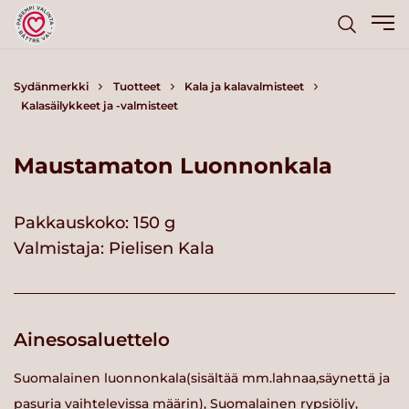
Sydänmerkki
Tuotteet
Kala ja kalavalmisteet
Kalasäilykkeet ja -valmisteet
Maustamaton Luonnonkala
Pakkauskoko: 150 g
Valmistaja:
Pielisen Kala
Ainesosaluettelo
Suomalainen luonnonkala(sisältää mm.lahnaa,säynettä ja
pasuria vaihtelevissa määrin), Suomalainen rypsiöljy,