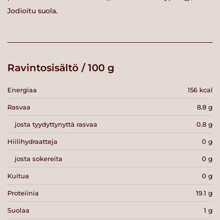
Jodioitu suola.
Ravintosisältö / 100 g
Energiaa
156 kcal
Rasvaa
8.8 g
josta tyydyttynyttä rasvaa
0.8 g
Hiilihydraatteja
0 g
josta sokereita
0 g
Kuitua
0 g
Proteiinia
19.1 g
Suolaa
1 g