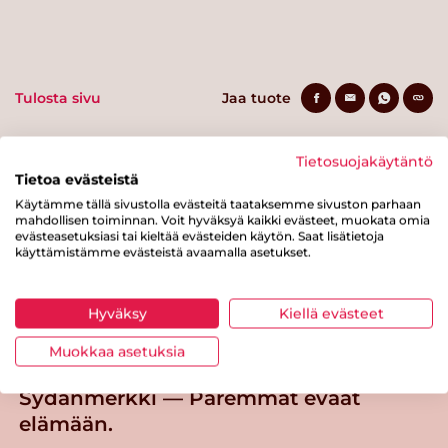
Tulosta sivu
Jaa tuote
Tietosuojakäytäntö
Tietoa evästeistä
Käytämme tällä sivustolla evästeitä taataksemme sivuston parhaan
mahdollisen toiminnan. Voit hyväksyä kaikki evästeet, muokata omia
evästeasetuksiasi tai kieltää evästeiden käytön. Saat lisätietoja
käyttämistämme evästeistä avaamalla asetukset.
Tästä merkistä tunnistat
Sydänmerkki-tuotteen
Hyväksy
Kiellä evästeet
Takaisin ylös
Muokkaa asetuksia
Sydänmerkki — Paremmat eväät
elämään.