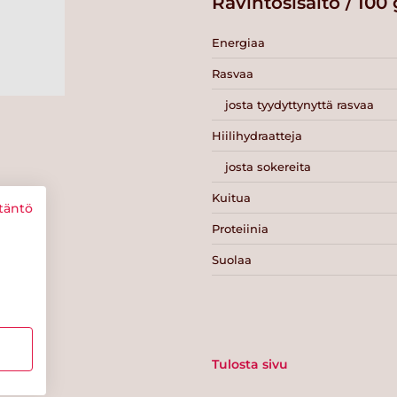
Ravintosisältö / 100 
Energiaa
Rasvaa
josta tyydyttynyttä rasvaa
Hiilihydraatteja
josta sokereita
Kuitua
täntö
Proteiinia
Suolaa
Tulosta sivu