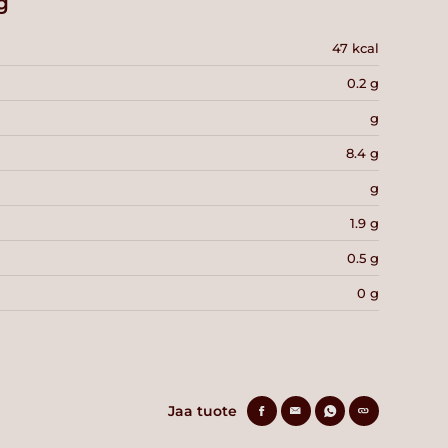
g
47 kcal
0.2 g
g
8.4 g
g
1.9 g
0.5 g
0 g
Jaa tuote