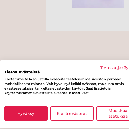
Tietosuojakäy
Tietoa evästeistä
Käytämme tällä sivustolla evästeitä taataksemme sivuston parhaan
mahdollisen toiminnan. Voit hyväksyä kaikki evästeet, muokata omia
evästeasetuksiasi tai kieltää evästeiden käytön. Saat lisätietoja
käyttämistämme evästeistä avaamalla asetukset.
Muokkaa
Hyväksy
Kiellä evästeet
asetuksia