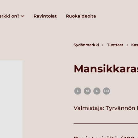
rkki on?
Ravintolat
Ruokaideoita
Sydänmerkki
Tuotteet
Kas
Mansikkara
L
M
G
LO
Valmistaja:
Tyrvännön 