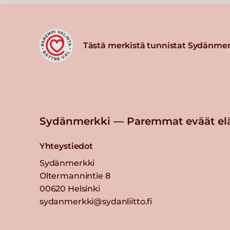
Tästä merkistä tunnistat Sydänmer
Sydänmerkki — Paremmat eväät el
Yhteystiedot
Sydänmerkki
Oltermannintie 8
00620 Helsinki
sydanmerkki@sydanliitto.fi