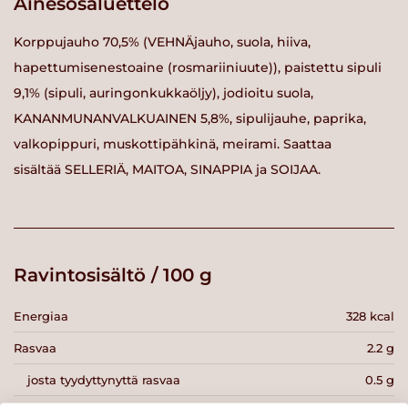
Ainesosaluettelo
Korppujauho 70,5% (VEHNÄjauho, suola, hiiva,
hapettumisenestoaine (rosmariiniuute)), paistettu sipuli
9,1% (sipuli, auringonkukkaöljy), jodioitu suola,
KANANMUNANVALKUAINEN 5,8%, sipulijauhe, paprika,
valkopippuri, muskottipähkinä, meirami. Saattaa
sisältää SELLERIÄ, MAITOA, SINAPPIA ja SOIJAA.
Ravintosisältö / 100 g
Energiaa
328 kcal
Rasvaa
2.2 g
josta tyydyttynyttä rasvaa
0.5 g