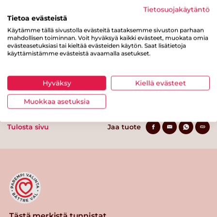
Hiilihydraatteja
59.4 g
Tietosuojakäytäntö
Tietoa evästeistä
josta sokereita
6.3 g
Käytämme tällä sivustolla evästeitä taataksemme sivuston parhaan
Kuitua
5 g
mahdollisen toiminnan. Voit hyväksyä kaikki evästeet, muokata omia
evästeasetuksiasi tai kieltää evästeiden käytön. Saat lisätietoja
Proteiinia
15.2 g
käyttämistämme evästeistä avaamalla asetukset.
Suolaa
9.3 g
Hyväksy
Kiellä evästeet
Muokkaa asetuksia
Tulosta sivu
Jaa tuote
Tästä merkistä tunnistat