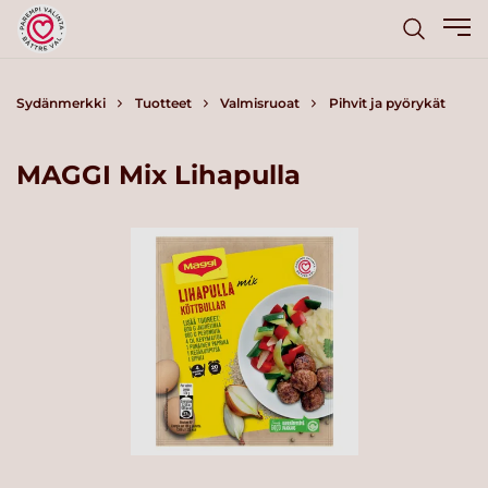
Sydänmerkki
Tuotteet
Valmisruoat
Pihvit ja pyörykät
MAGGI Mix Lihapulla