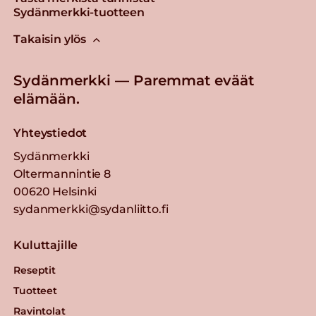
Sydänmerkki-tuotteen
Takaisin ylös
Sydänmerkki — Paremmat eväät
elämään.
Yhteystiedot
Sydänmerkki
Oltermannintie 8
00620 Helsinki
sydanmerkki@sydanliitto.fi
Kuluttajille
Reseptit
Tuotteet
Ravintolat