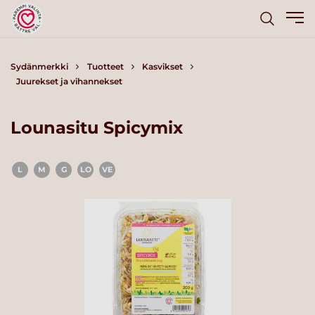
Sydänmerkki
Tuotteet
Kasvikset
Juurekset ja vihannekset
Lounasitu Spicymix
L
M
G
LO
VE