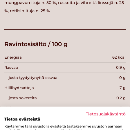
mungpavun ituja n. 50 %, ruskeita ja vihreitä linssejä n. 25
%, retiisin ituja n. 25 %
Ravintosisältö / 100 g
Energiaa
62 kcal
Rasvaa
0.9 g
josta tyydyttynyttä rasvaa
0 g
Hiilihydraatteja
7 g
josta sokereita
0.2 g
Kuitua
7 g
Tietosuojakäytäntö
Proteiinia
5 g
Tietoa evästeistä
Käytämme tällä sivustolla evästeitä taataksemme sivuston parhaan
Suolaa
0 g