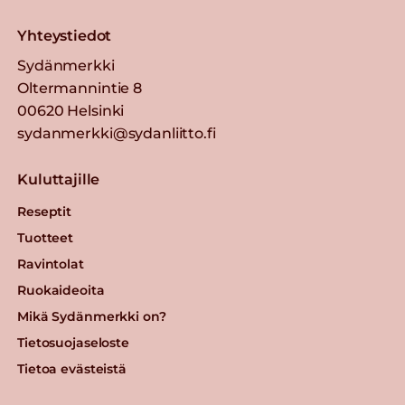
Yhteystiedot
Sydänmerkki
Oltermannintie 8
00620 Helsinki
sydanmerkki@sydanliitto.fi
Kuluttajille
Reseptit
Tuotteet
Ravintolat
Ruokaideoita
Mikä Sydänmerkki on?
Tietosuojaseloste
Tietoa evästeistä