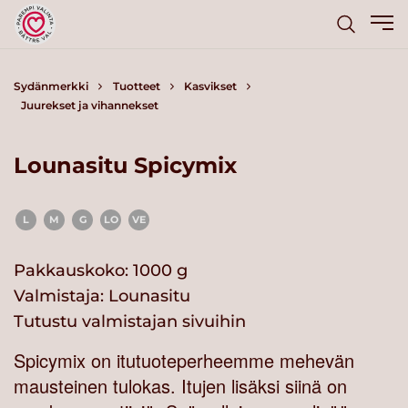
Sydänmerkki
Tuotteet
Kasvikset
Juurekset ja vihannekset
Lounasitu Spicymix
L
M
G
LO
VE
Pakkauskoko: 1000 g
Valmistaja:
Lounasitu
Tutustu valmistajan sivuihin
Spicymix on itutuoteperheemme mehevän
mausteinen tulokas. Itujen lisäksi siinä on