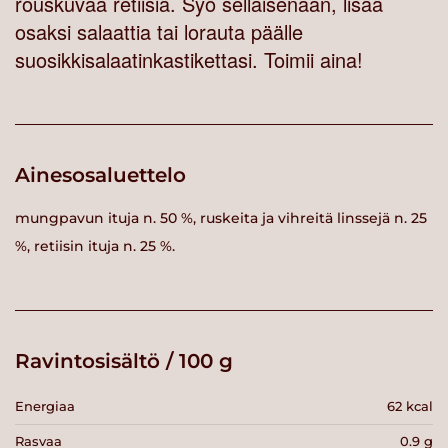
rouskuvaa retiisiä. Syö sellaisenaan, lisää
osaksi salaattia tai lorauta päälle
suosikkisalaatinkastikettasi. Toimii aina!
Ainesosaluettelo
mungpavun ituja n. 50 %, ruskeita ja vihreitä linssejä n. 25
%, retiisin ituja n. 25 %.
Ravintosisältö / 100 g
Energiaa
62 kcal
Rasvaa
0.9 g