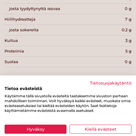
josta tyydyttynyttä rasvaa
0 g
Hiilihydraatteja
7 g
josta sokereita
0.2 g
Kuitua
3 g
Proteiinia
5 g
Suolaa
0 g
Tietosuojakäytäntö
Tietoa evästeistä
Käytämme tällä sivustolla evästeitä taataksemme sivuston parhaan
Tulosta sivu
Jaa tuote
mahdollisen toiminnan. Voit hyväksyä kaikki evästeet, muokata omia
evästeasetuksiasi tai kieltää evästeiden käytön. Saat lisätietoja
käyttämistämme evästeistä avaamalla asetukset.
Hyväksy
Kiellä evästeet