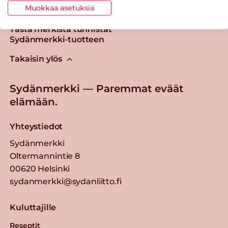
Muokkaa asetuksia
Tästä merkistä tunnistat
Sydänmerkki-tuotteen
Takaisin ylös
Sydänmerkki — Paremmat eväät
elämään.
Yhteystiedot
Sydänmerkki
Oltermannintie 8
00620 Helsinki
sydanmerkki@sydanliitto.fi
Kuluttajille
Reseptit