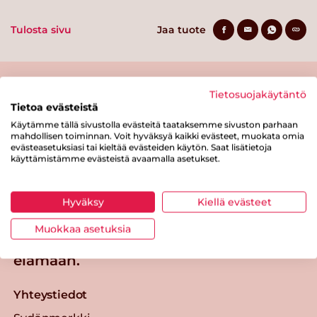
Tulosta sivu
Jaa tuote
Tietosuojakäytäntö
Tietoa evästeistä
Käytämme tällä sivustolla evästeitä taataksemme sivuston parhaan
mahdollisen toiminnan. Voit hyväksyä kaikki evästeet, muokata omia
evästeasetuksiasi tai kieltää evästeiden käytön. Saat lisätietoja
käyttämistämme evästeistä avaamalla asetukset.
Tästä merkistä tunnistat
Sydänmerkki-tuotteen
Takaisin ylös
Hyväksy
Kiellä evästeet
Muokkaa asetuksia
Sydänmerkki — Paremmat eväät
elämään.
Yhteystiedot