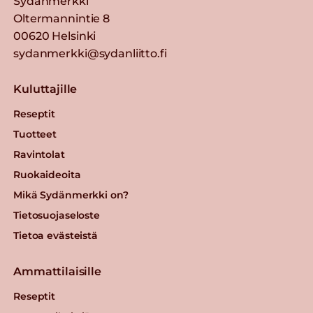
Sydänmerkki
Oltermannintie 8
00620 Helsinki
sydanmerkki@sydanliitto.fi
Kuluttajille
Reseptit
Tuotteet
Ravintolat
Ruokaideoita
Mikä Sydänmerkki on?
Tietosuojaseloste
Tietoa evästeistä
Ammattilaisille
Reseptit