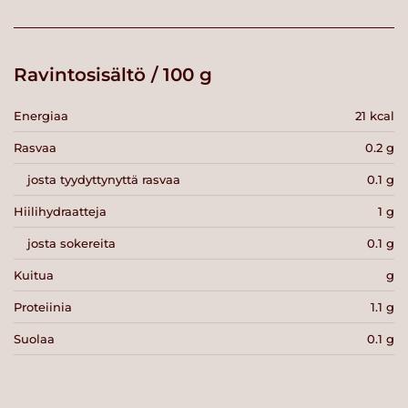
Ravintosisältö / 100 g
Energiaa
21 kcal
Rasvaa
0.2 g
josta tyydyttynyttä rasvaa
0.1 g
Hiilihydraatteja
1 g
josta sokereita
0.1 g
Kuitua
g
Proteiinia
1.1 g
Suolaa
0.1 g