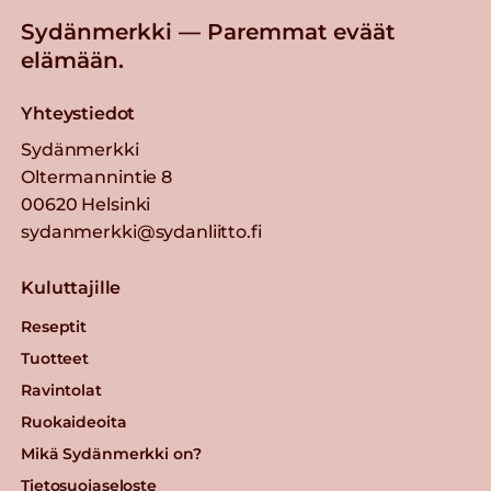
Sydänmerkki — Paremmat eväät
elämään.
Yhteystiedot
Sydänmerkki
Oltermannintie 8
00620 Helsinki
sydanmerkki@sydanliitto.fi
Kuluttajille
Reseptit
Tuotteet
Ravintolat
Ruokaideoita
Mikä Sydänmerkki on?
Tietosuojaseloste