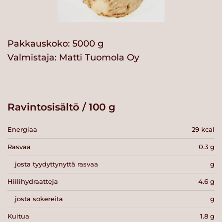
Pakkauskoko: 5000 g
Valmistaja:
Matti Tuomola Oy
Ravintosisältö / 100 g
Energiaa
29 kcal
Rasvaa
0.3 g
josta tyydyttynyttä rasvaa
g
Hiilihydraatteja
4.6 g
josta sokereita
g
Kuitua
1.8 g