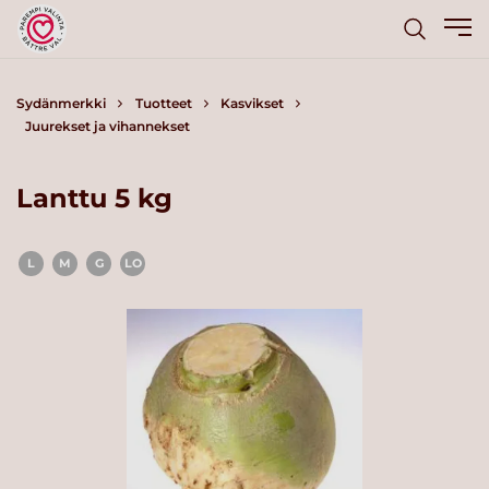
Sydänmerkki
Tuotteet
Kasvikset
Juurekset ja vihannekset
Lanttu 5 kg
L
M
G
LO