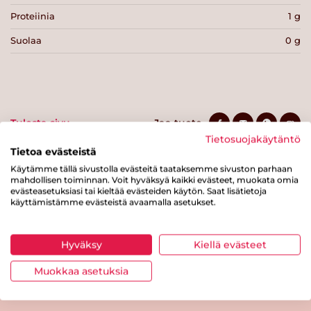
Proteiinia
1 g
Suolaa
0 g
Tulosta sivu
Jaa tuote
Tietosuojakäytäntö
Tietoa evästeistä
Käytämme tällä sivustolla evästeitä taataksemme sivuston parhaan
mahdollisen toiminnan. Voit hyväksyä kaikki evästeet, muokata omia
evästeasetuksiasi tai kieltää evästeiden käytön. Saat lisätietoja
käyttämistämme evästeistä avaamalla asetukset.
Hyväksy
Kiellä evästeet
Tästä merkistä tunnistat
Sydänmerkki-tuotteen
Muokkaa asetuksia
Takaisin ylös