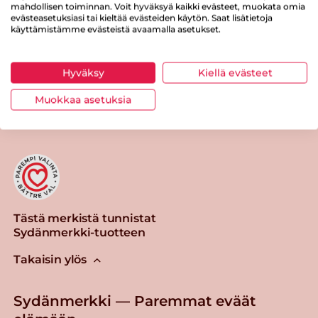
Suolaa
1.1 g
mahdollisen toiminnan. Voit hyväksyä kaikki evästeet, muokata omia
evästeasetuksiasi tai kieltää evästeiden käytön. Saat lisätietoja
käyttämistämme evästeistä avaamalla asetukset.
Hyväksy
Kiellä evästeet
Tulosta sivu
Jaa tuote
Muokkaa asetuksia
Tästä merkistä tunnistat
Sydänmerkki-tuotteen
Takaisin ylös
Sydänmerkki — Paremmat eväät