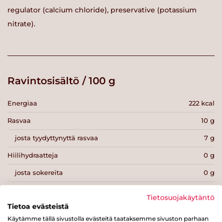
regulator (calcium chloride), preservative (potassium
nitrate).
Ravintosisältö / 100 g
Energiaa
222 kcal
Rasvaa
10 g
josta tyydyttynyttä rasvaa
7 g
Hiilihydraatteja
0 g
josta sokereita
0 g
Kuitua
0 g
Tietosuojakäytäntö
Tietoa evästeistä
Proteiinia
33 g
Käytämme tällä sivustolla evästeitä taataksemme sivuston parhaan