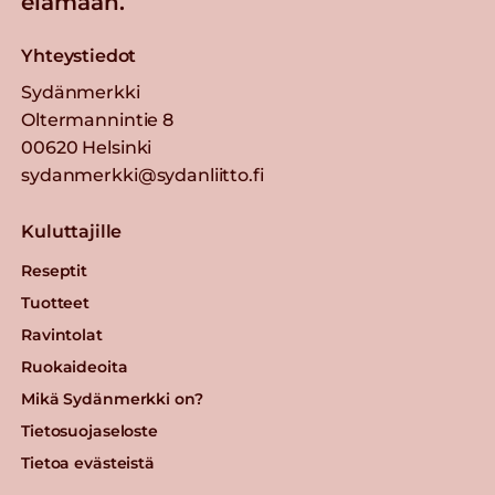
elämään.
Yhteystiedot
Sydänmerkki
Oltermannintie 8
00620 Helsinki
sydanmerkki@sydanliitto.fi
Kuluttajille
Reseptit
Tuotteet
Ravintolat
Ruokaideoita
Mikä Sydänmerkki on?
Tietosuojaseloste
Tietoa evästeistä