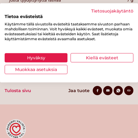
josta tyydyttynyttä rasvaa
7 g
Tietosuojakäytäntö
Hiilihydraatteja
0 g
Tietoa evästeistä
josta sokereita
0 g
Käytämme tällä sivustolla evästeitä taataksemme sivuston parhaan
mahdollisen toiminnan. Voit hyväksyä kaikki evästeet, muokata omia
Kuitua
0 g
evästeasetuksiasi tai kieltää evästeiden käytön. Saat lisätietoja
käyttämistämme evästeistä avaamalla asetukset.
Proteiinia
33 g
Suolaa
1.2 g
Hyväksy
Kiellä evästeet
Muokkaa asetuksia
Tulosta sivu
Jaa tuote