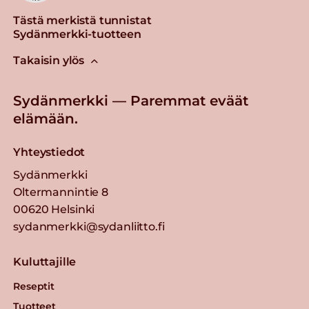
Tästä merkistä tunnistat
Sydänmerkki-tuotteen
Takaisin ylös
Sydänmerkki — Paremmat eväät
elämään.
Yhteystiedot
Sydänmerkki
Oltermannintie 8
00620 Helsinki
sydanmerkki@sydanliitto.fi
Kuluttajille
Reseptit
Tuotteet