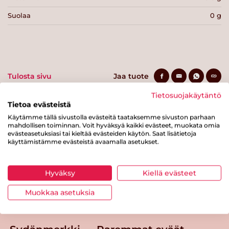
Suolaa
0 g
Tulosta sivu
Jaa tuote
Tietosuojakäytäntö
Tietoa evästeistä
Käytämme tällä sivustolla evästeitä taataksemme sivuston parhaan
mahdollisen toiminnan. Voit hyväksyä kaikki evästeet, muokata omia
evästeasetuksiasi tai kieltää evästeiden käytön. Saat lisätietoja
käyttämistämme evästeistä avaamalla asetukset.
Tästä merkistä tunnistat
Hyväksy
Kiellä evästeet
Sydänmerkki-tuotteen
Muokkaa asetuksia
Takaisin ylös