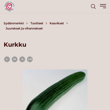
Sydänmerkki
Tuotteet
Kasvikset
Juurekset ja vihannekset
Kurkku
L
M
G
LO