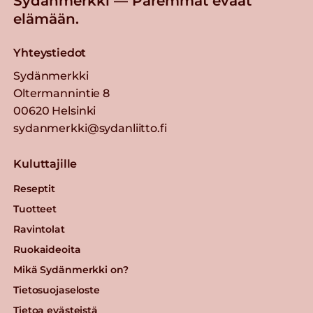
Sydänmerkki — Paremmat eväät
elämään.
Yhteystiedot
Sydänmerkki
Oltermannintie 8
00620 Helsinki
sydanmerkki@sydanliitto.fi
Kuluttajille
Reseptit
Tuotteet
Ravintolat
Ruokaideoita
Mikä Sydänmerkki on?
Tietosuojaseloste
Tietoa evästeistä