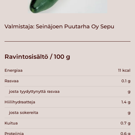
Valmistaja:
Seinäjoen Puutarha Oy Sepu
Ravintosisältö / 100 g
Energiaa
11 kcal
Rasvaa
0.1 g
josta tyydyttynyttä rasvaa
g
Hiilihydraatteja
1.4 g
josta sokereita
g
Kuitua
0.7 g
Proteiinia
0.6 g