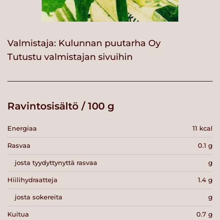
Valmistaja:
Kulunnan puutarha Oy
Tutustu valmistajan sivuihin
Ravintosisältö / 100 g
Energiaa
11 kcal
Rasvaa
0.1 g
josta tyydyttynyttä rasvaa
g
Hiilihydraatteja
1.4 g
josta sokereita
g
Kuitua
0.7 g