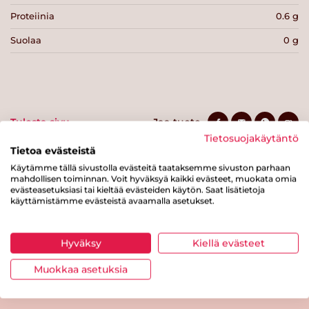
Proteiinia
0.6 g
Suolaa
0 g
Tulosta sivu
Jaa tuote
Tietosuojakäytäntö
Tietoa evästeistä
Käytämme tällä sivustolla evästeitä taataksemme sivuston parhaan
mahdollisen toiminnan. Voit hyväksyä kaikki evästeet, muokata omia
evästeasetuksiasi tai kieltää evästeiden käytön. Saat lisätietoja
käyttämistämme evästeistä avaamalla asetukset.
Hyväksy
Kiellä evästeet
Tästä merkistä tunnistat
Sydänmerkki-tuotteen
Muokkaa asetuksia
Takaisin ylös