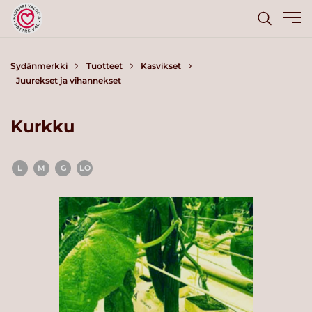
Sydänmerkki
Tuotteet
Kasvikset
Juurekset ja vihannekset
Kurkku
L
M
G
LO