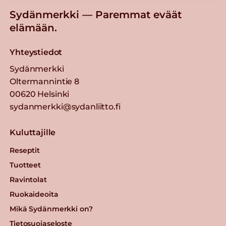
Sydänmerkki — Paremmat eväät
elämään.
Yhteystiedot
Sydänmerkki
Oltermannintie 8
00620 Helsinki
sydanmerkki@sydanliitto.fi
Kuluttajille
Reseptit
Tuotteet
Ravintolat
Ruokaideoita
Mikä Sydänmerkki on?
Tietosuojaseloste