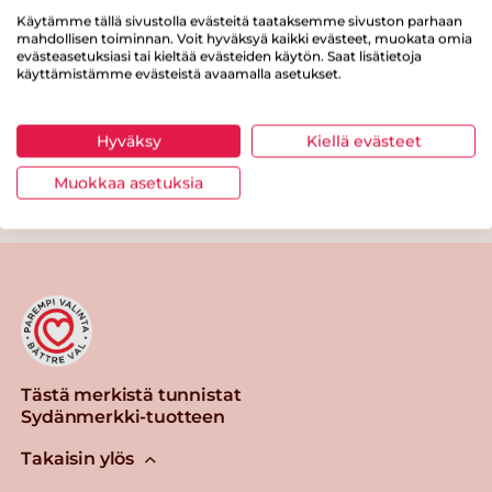
Käytämme tällä sivustolla evästeitä taataksemme sivuston parhaan
Proteiinia
3.3 g
mahdollisen toiminnan. Voit hyväksyä kaikki evästeet, muokata omia
evästeasetuksiasi tai kieltää evästeiden käytön. Saat lisätietoja
Suolaa
0.1 g
käyttämistämme evästeistä avaamalla asetukset.
Hyväksy
Kiellä evästeet
Muokkaa asetuksia
Tulosta sivu
Jaa tuote
Tästä merkistä tunnistat
Sydänmerkki-tuotteen
Takaisin ylös