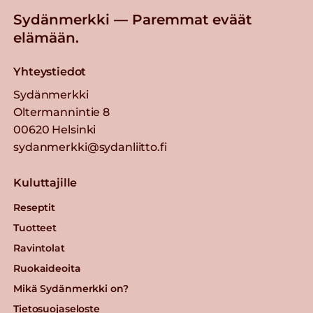
Sydänmerkki — Paremmat eväät
elämään.
Yhteystiedot
Sydänmerkki
Oltermannintie 8
00620 Helsinki
sydanmerkki@sydanliitto.fi
Kuluttajille
Reseptit
Tuotteet
Ravintolat
Ruokaideoita
Mikä Sydänmerkki on?
Tietosuojaseloste