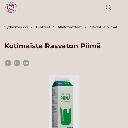
Sydänmerkki
Tuotteet
Maitotuotteet
Maidot ja piimät
Kotimaista Rasvaton Piimä
G
HS
LO