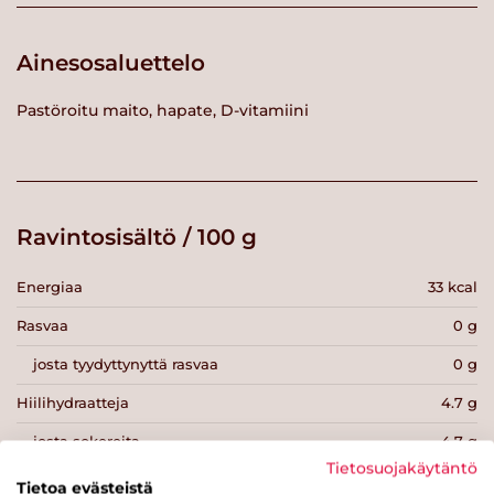
Ainesosaluettelo
Pastöroitu maito, hapate, D-vitamiini
Ravintosisältö / 100 g
Energiaa
33 kcal
Rasvaa
0 g
josta tyydyttynyttä rasvaa
0 g
Hiilihydraatteja
4.7 g
josta sokereita
4.7 g
Tietosuojakäytäntö
Kuitua
0 g
Tietoa evästeistä