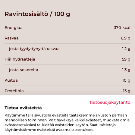
Ravintosisältö / 100 g
Energiaa
370 kcal
Rasvaa
6.9 g
josta tyydyttynyttä rasvaa
1.2 g
Hiilihydraatteja
59 g
josta sokereita
1.3 g
Kuitua
10 g
Proteiinia
13 g
Suolaa
0 g
Tietosuojakäytäntö
Tietoa evästeistä
Käytämme tällä sivustolla evästeitä taataksemme sivuston parhaan
mahdollisen toiminnan. Voit hyväksyä kaikki evästeet, muokata omia
evästeasetuksiasi tai kieltää evästeiden käytön. Saat lisätietoja
käyttämistämme evästeistä avaamalla asetukset.