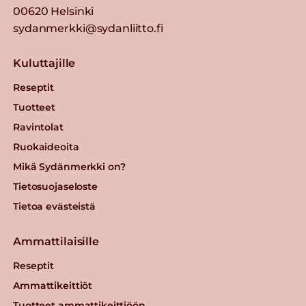
00620 Helsinki
sydanmerkki@sydanliitto.fi
Kuluttajille
Reseptit
Tuotteet
Ravintolat
Ruokaideoita
Mikä Sydänmerkki on?
Tietosuojaseloste
Tietoa evästeistä
Ammattilaisille
Reseptit
Ammattikeittiöt
Tuotteet ammattikeittiöön