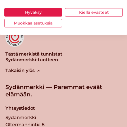
Tulosta sivu
Jaa tuote
Hyväksy
Kiellä evästeet
Muokkaa asetuksia
Tästä merkistä tunnistat
Sydänmerkki-tuotteen
Takaisin ylös
Sydänmerkki — Paremmat eväät
elämään.
Yhteystiedot
Sydänmerkki
Oltermannintie 8