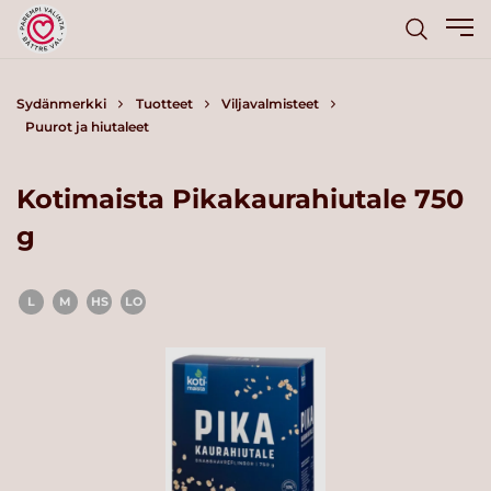
Sydänmerkki
Tuotteet
Viljavalmisteet
Puurot ja hiutaleet
Kotimaista Pikakaurahiutale 750
g
L
M
HS
LO