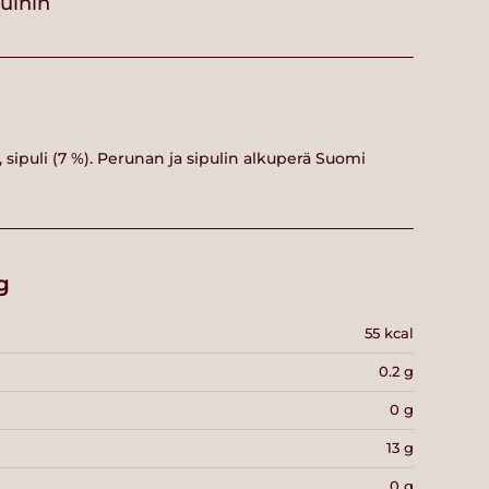
vuihin
ipuli (7 %). Perunan ja sipulin alkuperä Suomi
g
55 kcal
0.2 g
0 g
13 g
0 g