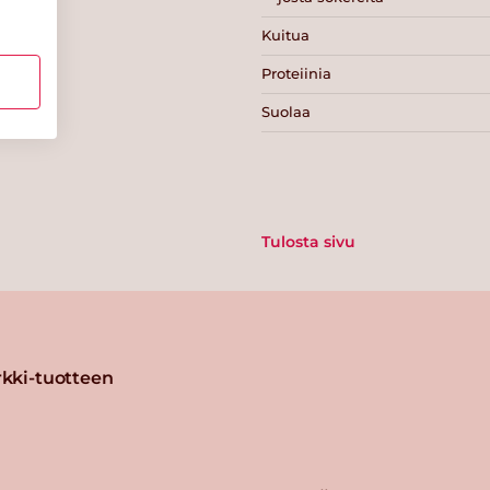
Kuitua
Proteiinia
Suolaa
Tulosta sivu
kki-tuotteen