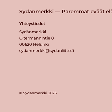
Sydänmerkki — Paremmat eväät el
Yhteystiedot
Sydänmerkki
Oltermannintie 8
00620 Helsinki
sydanmerkki@sydanliitto.fi
© Sydänmerkki 2026