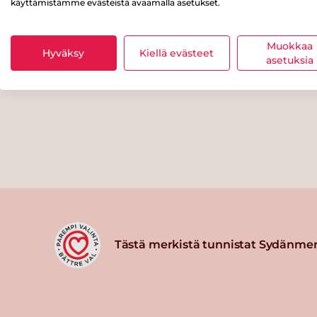
käyttämistämme evästeistä avaamalla asetukset.
Muokkaa
Hyväksy
Kiellä evästeet
asetuksia
Tästä merkistä tunnistat Sydänmer