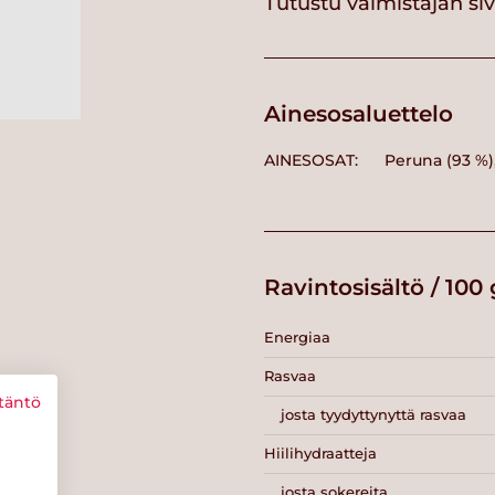
Tutustu valmistajan si
Ainesosaluettelo
AINESOSAT: Peruna (93 %), s
Ravintosisältö / 100 
Energiaa
Rasvaa
täntö
josta tyydyttynyttä rasvaa
Hiilihydraatteja
josta sokereita