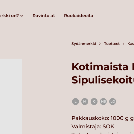
rkki on?
Ravintolat
Ruokaideoita
Sydänmerkki
Tuotteet
Kas
Kotimaista
Sipulisekoit
L
M
G
HS
LO
Pakkauskoko: 1000 g g
Valmistaja:
SOK