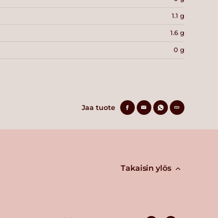
1.1 g
1.6 g
0 g
Jaa tuote
Takaisin ylös