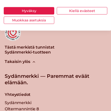
Tulosta sivu
Jaa tuote
Hyväksy
Kiellä evästeet
Muokkaa asetuksia
Tästä merkistä tunnistat
Sydänmerkki-tuotteen
Takaisin ylös
Sydänmerkki — Paremmat eväät
elämään.
Yhteystiedot
Sydänmerkki
Oltermannintie 8