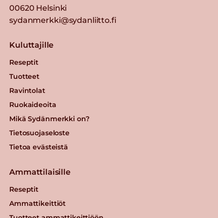
00620 Helsinki
sydanmerkki@sydanliitto.fi
Kuluttajille
Reseptit
Tuotteet
Ravintolat
Ruokaideoita
Mikä Sydänmerkki on?
Tietosuojaseloste
Tietoa evästeistä
Ammattilaisille
Reseptit
Ammattikeittiöt
Tuotteet ammattikeittiöön