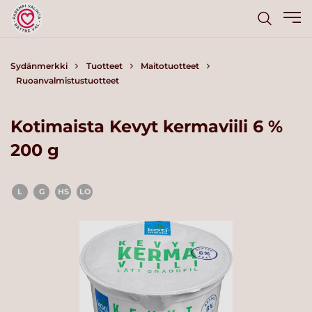
Sydänmerkki
Tuotteet
Maitotuotteet
Ruoanvalmistustuotteet
Kotimaista Kevyt kermaviili 6 %
200 g
L
G
HS
LO