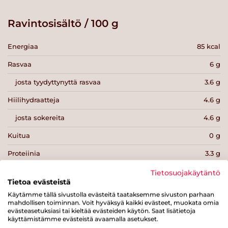
Ravintosisältö / 100 g
Energiaa
85 kcal
Rasvaa
6 g
josta tyydyttynyttä rasvaa
3.6 g
Hiilihydraatteja
4.6 g
josta sokereita
4.6 g
Kuitua
0 g
Proteiinia
3.3 g
Suolaa
0.1 g
Tietosuojakäytäntö
Tietoa evästeistä
Käytämme tällä sivustolla evästeitä taataksemme sivuston parhaan
mahdollisen toiminnan. Voit hyväksyä kaikki evästeet, muokata omia
evästeasetuksiasi tai kieltää evästeiden käytön. Saat lisätietoja
käyttämistämme evästeistä avaamalla asetukset.