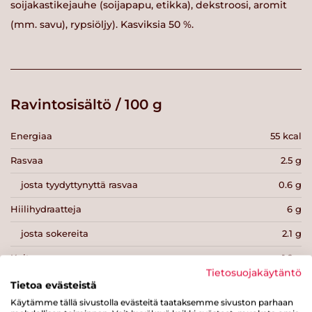
soijakastikejauhe (soijapapu, etikka), dekstroosi, aromit
(mm. savu), rypsiöljy). Kasviksia 50 %.
Ravintosisältö / 100 g
Energiaa
55 kcal
Rasvaa
2.5 g
josta tyydyttynyttä rasvaa
0.6 g
Hiilihydraatteja
6 g
josta sokereita
2.1 g
Kuitua
1.2 g
Tietosuojakäytäntö
Proteiinia
1.3 g
Tietoa evästeistä
Käytämme tällä sivustolla evästeitä taataksemme sivuston parhaan
Suolaa
0.7 g