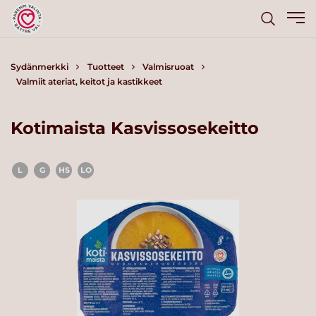
Sydänmerkki
Tuotteet
Valmisruoat
Valmiit ateriat, keitot ja kastikkeet
Kotimaista Kasvissosekeitto
L
G
HS
LO