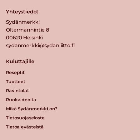
Yhteystiedot
Sydänmerkki
Oltermannintie 8
00620 Helsinki
sydanmerkki@sydanliitto.fi
Kuluttajille
Reseptit
Tuotteet
Ravintolat
Ruokaideoita
Mikä Sydänmerkki on?
Tietosuojaseloste
Tietoa evästeistä