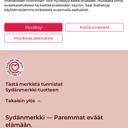
mahdollisen toiminnan. Voit hyväksyä kaikki evästeet, muokata omia
evästeasetuksiasi tai kieltää evästeiden käytön. Saat lisätietoja
käyttämistämme evästeistä avaamalla asetukset.
Hyväksy
Kiellä evästeet
Tulosta sivu
Jaa tuote
Muokkaa asetuksia
Tästä merkistä tunnistat
Sydänmerkki-tuotteen
Takaisin ylös
Sydänmerkki — Paremmat eväät
elämään.