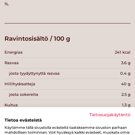
%.
Ravintosisältö / 100 g
Energiaa
241 kcal
Rasvaa
3.6 g
josta tyydyttynyttä rasvaa
0.4 g
Hiilihydraatteja
40 g
josta sokereita
2.5 g
Kuitua
1.3 g
Tietosuojakäytäntö
Proteiinia
11 g
Tietoa evästeistä
Suolaa
37.1 g
Käytämme tällä sivustolla evästeitä taataksemme sivuston parhaan
mahdollisen toiminnan. Voit hyväksyä kaikki evästeet, muokata omia