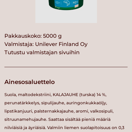
Pakkauskoko: 5000 g
Valmistaja:
Unilever Finland Oy
Tutustu valmistajan sivuihin
Ainesosaluettelo
Suola, maltodekstriini, KALAJAUHE (turska) 14 %,
perunatärkkelys, sipulijauhe, auringonkukkaöljy,
lipstikanjuuri, palsternakkajauhe, aromi, valkosipuli,
sitruunamehujauhe. Saattaa sisältää pieniä määriä
nilviäisiä ja äyriäisiä. Valmiin liemen suolapitoisuus on 0,3