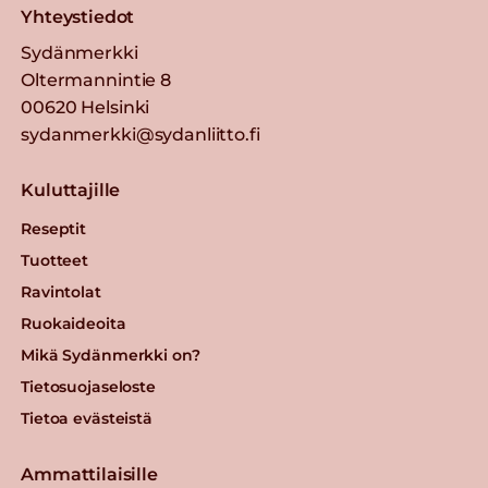
Yhteystiedot
Sydänmerkki
Oltermannintie 8
00620 Helsinki
sydanmerkki@sydanliitto.fi
Kuluttajille
Reseptit
Tuotteet
Ravintolat
Ruokaideoita
Mikä Sydänmerkki on?
Tietosuojaseloste
Tietoa evästeistä
Ammattilaisille