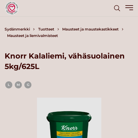
Sydänmerkki
Tuotteet
Mausteet ja maustekastikkeet
Mausteet ja liemivalmisteet
Knorr Kalaliemi, vähäsuolainen
5kg/625L
L
M
G